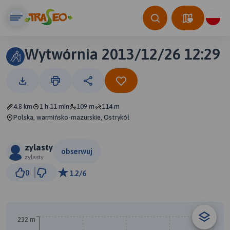
Wytwórnia 2013/12/26 12:29
4.8 km
1 h 11 min
109 m
114 m
Polska, warmińsko-mazurskie, Ostrykół
zylasty
obserwuj
zylasty
500 m
0
1.2/6
© Traseo Map
© OpenMapTiles
© OpenStreetMap contributors
232 m