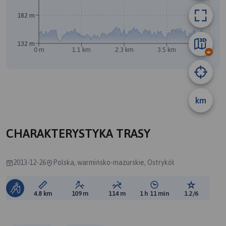
182 m
132 m
0 m
1.1 km
2.3 km
3.5 km
4.7 km
A
km
B
CHARAKTERYSTYKA TRASY
2013-12-26
Polska, warmińsko-mazurskie, Ostrykół
Długość trasy:
Suma przewyższeń:
Suma spadków:
Średni czas potrzebny 
Ocena tras
4.8 km
109 m
114 m
1 h 11 min
1.2/6