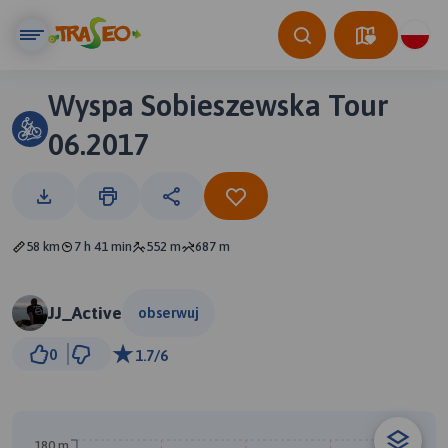
Wyspa Sobieszewska Tour
06.2017
58 km
7 h 41 min
552 m
687 m
JJ_Active
obserwuj
3 km
0
1.7/6
© Traseo Map
© OpenMapTiles
© OpenStreetMap contributors
180 m