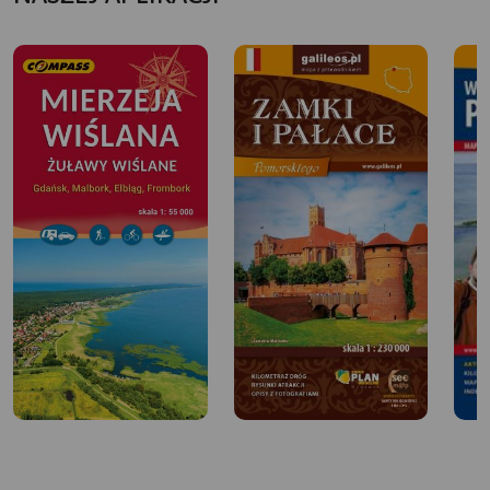
pierwszy w Polsce lęg edredona.
Wśród flory dominuje tu szuwar trzcinowy z dominującą
trzciną pospolitą oraz typowy dla wydmy białej zespół
trawiasty Elymo-Ammophiletum. Występują gatunki
słonolubne: mlecznik nadmorski, sit Gerarda, aster solny,
sporek polny, babka Wintera, centuria nadobna i – u nasady
grobli – róża pomarszczona.
Najbliższe miejscowości to Sobieszewo i Górki Wschodnie
(dojazd do rezerwatu autobusami komunikacji miejskiej z
Gdańska, do pętli w Górkach Wschodnich). Rezerwat jest
udostępniony do zwiedzania za pomocą ścieżki
przyrodniczo-dydaktycznej, przewidzianej w planie
ochrony rezerwatu od 1995, powstałej w latach 1999–2003
i wyposażonej w końcu 2004 w dwie wieże obserwacyjne."
Informacje: