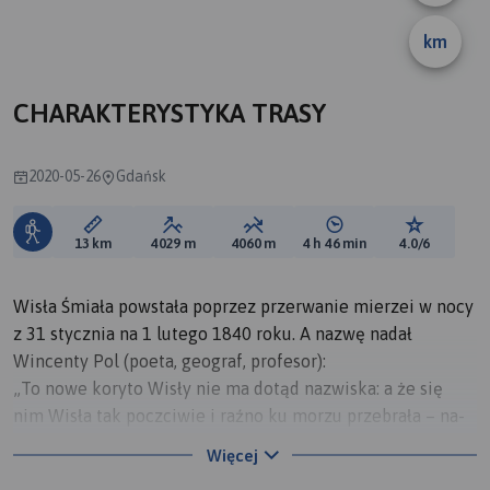
km
CHARAKTERYSTYKA TRASY
2020-05-26
Gdańsk
Długość trasy:
Suma przewyższeń:
Suma spadków:
Średni czas potrzebny 
Ocena tras
13 km
4029 m
4060 m
4 h 46 min
4.0/6
Wisła Śmiała powstała poprzez przerwanie mierzei w nocy
z 31 stycznia na 1 lutego 1840 roku. A nazwę nadał
Wincenty Pol (poeta, geograf, profesor):
„To nowe koryto Wisły nie ma dotąd nazwiska: a że się
nim Wisła tak poczciwie i raźno ku morzu przebrała – na­
zwijmy ją tutaj: »Śmiałą Wisłą«”
Więcej