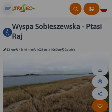
Wyspa Sobieszewska - Ptasi
Raj
13 km
4 h 46 min
4029 m
4060 m
Gdańsk