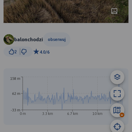
balonchodzi
obserwuj
500 m
2
4.0/6
© Traseo Map
© OpenMapTiles
© OpenStreetMap contributors
158 m
62 m
-33 m
0 m
3.3 km
6.7 km
10 km
13 km
A
B