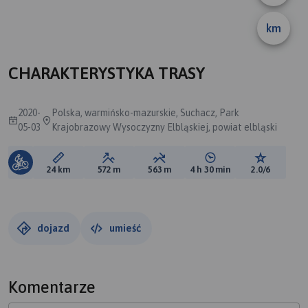
km
CHARAKTERYSTYKA TRASY
2020-
Polska, warmińsko-mazurskie, Suchacz, Park
05-03
Krajobrazowy Wysoczyzny Elbląskiej, powiat elbląski
Długość trasy:
Suma przewyższeń:
Suma spadków:
Średni czas potrzebny 
Ocena tras
24 km
572 m
563 m
4 h 30 min
2.0/6
dojazd
umieść
Komentarze