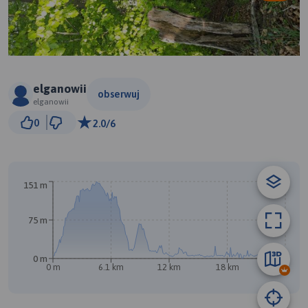
elganowii
obserwuj
elganowii
2 km
0
2.0/6
© Traseo Map
© OpenMapTiles
© OpenStreetMap contributors
151 m
75 m
0 m
0 m
6.1 km
12 km
18 km
24 km
B
A