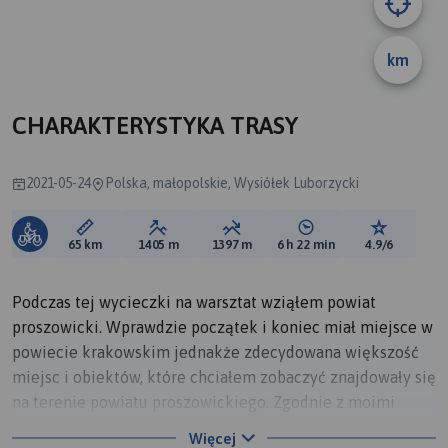
A
B
km
CHARAKTERYSTYKA TRASY
2021-05-24
Polska, małopolskie, Wysiółek Luborzycki
Długość trasy:
Suma przewyższeń:
Suma spadków:
Średni czas potrzebny 
Ocena tras
65 km
1405 m
1397 m
6 h 22 min
4.9/6
Podczas tej wycieczki na warsztat wziąłem powiat
proszowicki. Wprawdzie początek i koniec miał miejsce w
powiecie krakowskim jednakże zdecydowana większość
miejsc i obiektów, które chciałem zobaczyć znajdowały się
na terenie powiatu proszowickiego. Zgodnie z moimi
zainteresowaniami na trasie mojej wycieczki musiały się
Więcej