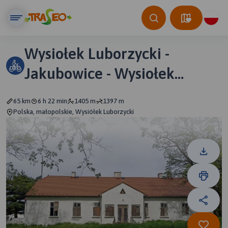
Wysiołek Luborzycki -
Jakubowice - Wysiołek
Luborzycki
65 km
6 h 22 min
1405 m
1397 m
Polska, małopolskie, Wysiółek Luborzycki