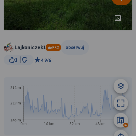
Lajkoniczek1
obserwuj
PRO
3 km
1
4.9/6
© Traseo Map
© OpenMapTiles
© OpenStreetMap contributors
291 m
219 m
146 m
0 m
16 km
32 km
48 km
65 km