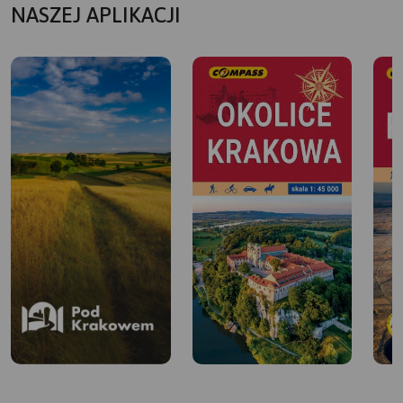
komunalne (Kowala, Piotrkowice Małe) ale ich stan też
NASZEJ APLIKACJI
jest kiepski, zwłaszcza w Piotrkowicach, gdzie lokatorzy
doprowadzili dwór do ruiny. Oczywiście podczas tej
wycieczki miałem do czynienia nie tylko z dworami i
kościołami czy kaplicami. Większość czasu spędziłem na
poruszanie się między tymi obiektami wśród pól i
pagórków. Teren którym się poruszałem był bardzo
pofałdowany i towarzyszyły mi głównie pola uprawne.
Lasów podczas tej wycieczki praktycznie nie było. Było
natomiast coś czego się boję podczas każdej wycieczki i z
czym mam niestety częsty kontakt a mianowicie wolno
biegające psy pozbawione jakiejkolwiek kontroli. Nie
liczyłem dokładnie ale podczas tej jednej wycieczki
zostałem zaatakowany przez psy ok. 10 razy przy czym w
jednym przypadku miałem do czynienia z trzema
atakującymi mnie psami na raz. I Jakoś nikt nie widzi w
tym problemu. Do czasu aż dojdzie do tragedii.