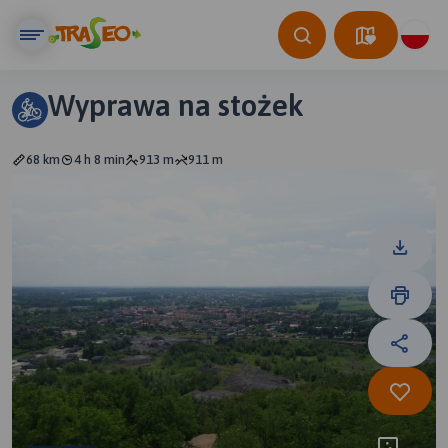
Wyprawa na stożek
68 km
4 h 8 min
913 m
911 m