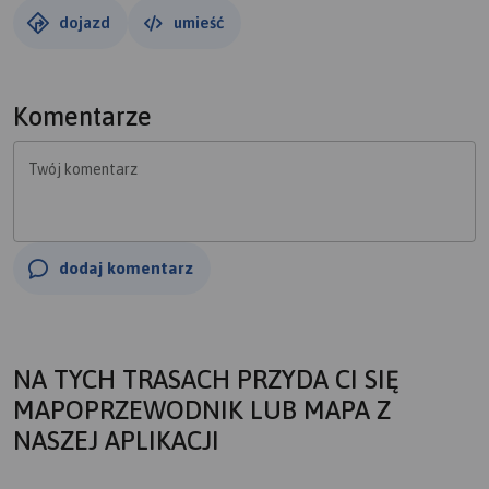
można zobaczyć całą okolicę. Przy dobrej widoczności
dojazd
umieść
można dostrzec zarys gór Beskidu Śląskiego. Szlak na
hałdę jest stromy i nie da się na niego wjechać rowerem.
Osobiście, przy dużym samozaparciu wszedłem na górę
Komentarze
ciągnąc rower obok siebie, ale było to dość trudne. Na
szczęście sam widok był bardzo fajny, cała okolica jak na
Twój komentarz
dłoni. Wyruszając w drogę powrotną mijamy kopalnię
Dębieńsko, istny relikt PRL, podobnie jak cała okolica.
dodaj komentarz
NA TYCH TRASACH PRZYDA CI SIĘ
MAPOPRZEWODNIK LUB MAPA Z
NASZEJ APLIKACJI