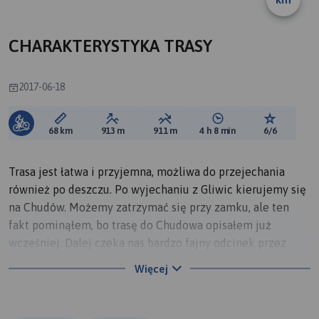
CHARAKTERYSTYKA TRASY
2017-06-18
Długość trasy:
Suma przewyższeń:
Suma spadków:
Średni czas potrzebny 
Ocena tras
68 km
913 m
911 m
4 h 8 min
6/6
Trasa jest łatwa i przyjemna, możliwa do przejechania
również po deszczu. Po wyjechaniu z Gliwic kierujemy się
na Chudów. Możemy zatrzymać się przy zamku, ale ten
fakt pominąłem, bo trasę do Chudowa opisałem już
wcześniej. Dalej czeka nas bardzo fajny odcinek przez
pola i las aż do Dębieńska. Tutaj już kierujemy się dość
Więcej
ruchliwym asfaltem prosto do szlaku na stożek. Sam
stożek to usypana hałda o wysokości 351 m. W sumie są
trzy stożki, ale nas interesuje ten najwyższy, bo z góry