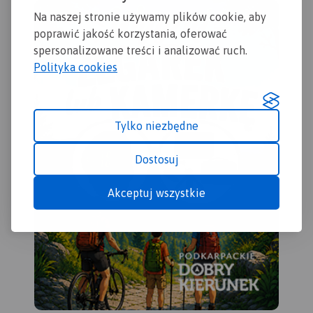
naz
informacje przydatne
Na naszej stronie używamy plików cookie, aby
Pod
turyście i podano przebiegi
poprawić jakość korzystania, oferować
szl
szlaków pieszych i
row
spersonalizowane treści i analizować ruch.
rowerowych. Wyróżniono
miejscowości godne
Polityka cookies
zwiedzania i miejsca
szczególnie interesujące
aktywnych.
Tylko niezbędne
Dostosuj
Akceptuj wszystkie