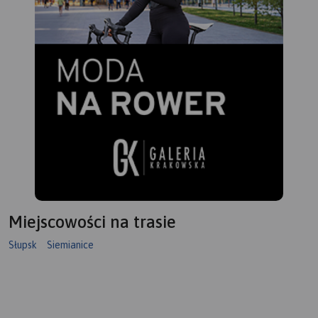
dot
prz
prz
pla
Na 
się
z l
Miejscowości na trasie
Słupsk
Siemianice