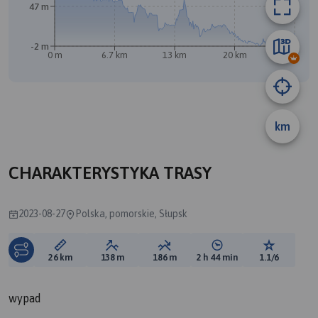
47 m
-2 m
0 m
6.7 km
13 km
20 km
26 km
km
A
CHARAKTERYSTYKA TRASY
2023-08-27
Polska, pomorskie, Słupsk
Długość trasy:
Suma przewyższeń:
Suma spadków:
Średni czas potrzebny 
Ocena tras
26 km
138 m
186 m
2 h 44 min
1.1/6
wypad