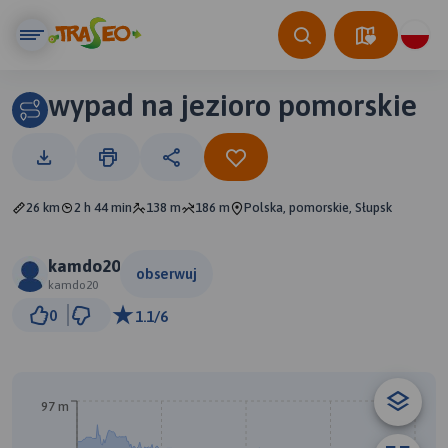
wypad na jezioro pomorskie
26 km
2 h 44 min
138 m
186 m
Polska, pomorskie, Słupsk
kamdo20
obserwuj
kamdo20
5 km
0
1.1/6
© Traseo Map
© OpenMapTiles
© OpenStreetMap contributors
97 m
B