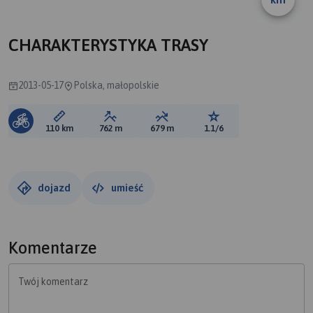
CHARAKTERYSTYKA TRASY
2013-05-17
Polska, małopolskie
Długość trasy:
Suma przewyższeń:
Suma spadków:
Ocena trasy:
110 km
762 m
679 m
1.1/6
dojazd
umieść
Komentarze
Twój komentarz