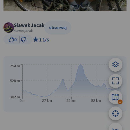
Sławek Jacak
obserwuj
slawekjacak
10 km
0
1.1/6
© Traseo Map
© OpenMapTiles
© OpenStreetMap contributors
754 m
528 m
302 m
0 m
27 km
55 km
82 km
110 km
B
A
km