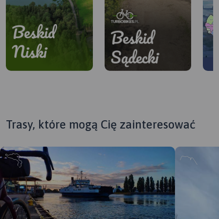
Trasy, które mogą Cię zainteresować
Beskid Niski –
Beskid Sądecki
część
– część
Bezpłatna mapa tras