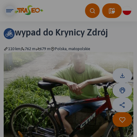
wypad do Krynicy Zdrój
110 km
762 m
679 m
Polska, małopolskie