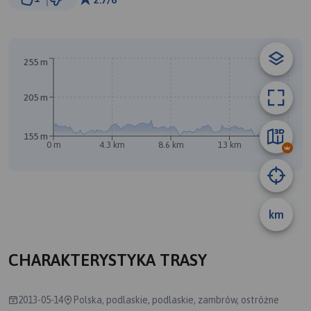
© Traseo Map
© OpenMapTiles
© OpenStreetMap contributors
A
B
255 m
205 m
155 m
0 m
4.3 km
8.6 km
13 km
17 km
km
CHARAKTERYSTYKA TRASY
2013-05-14
Polska, podlaskie, podlaskie, zambrów, ostróżne