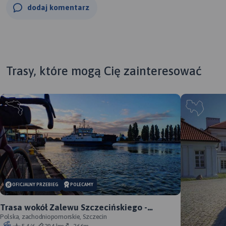
dodaj komentarz
Trasy, które mogą Cię zainteresować
OFICJALNY PRZEBIEG
POLECAMY
Trasa wokół Zalewu Szczecińskiego -
oficjalny przebieg szlaku
Polska, zachodniopomorskie, Szczecin