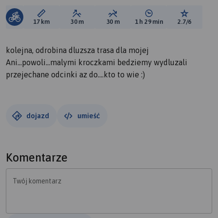
Długość trasy:
Suma przewyższeń:
Suma spadków:
Średni czas potrzebny 
Ocena tras
17 km
30 m
30 m
1 h 29 min
2.7/6
kolejna, odrobina dluzsza trasa dla mojej
Ani...powoli...malymi kroczkami bedziemy wydluzali
przejechane odcinki az do....kto to wie :)
dojazd
umieść
Komentarze
Twój komentarz