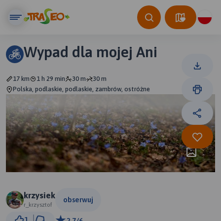
Wypad dla mojej Ani
17 km
1 h 29 min
30 m
30 m
Polska, podlaskie, podlaskie, zambrów, ostróżne
krzysiek
obserwuj
r_krzysztof
1 km
1
2.7/6