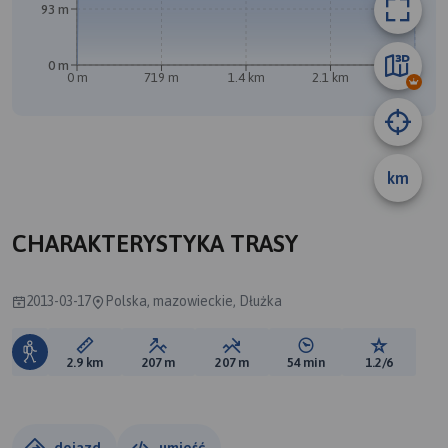
93 m
0 m
0 m
719 m
1.4 km
2.1 km
2.8 km
B
A
km
CHARAKTERYSTYKA TRASY
2013-03-17
Polska, mazowieckie, Dłużka
Długość trasy:
Suma przewyższeń:
Suma spadków:
Średni czas potrzebny 
Ocena tras
2.9 km
207 m
207 m
54 min
1.2/6
dojazd
umieść