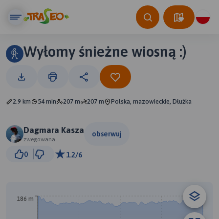
Wyłomy śnieżne wiosną :)
2.9 km
54 min
207 m
207 m
Polska, mazowieckie, Dłużka
Dagmara Kasza
obserwuj
zwegowana
200 m
0
1.2/6
© Traseo Map
© OpenMapTiles
© OpenStreetMap contributors
186 m