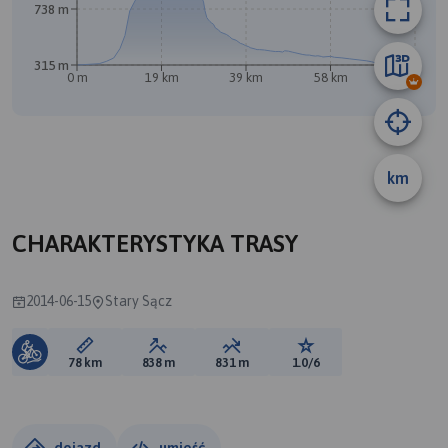
738 m
315 m
0 m
19 km
39 km
58 km
78 km
km
CHARAKTERYSTYKA TRASY
2014-06-15
Stary Sącz
Długość trasy:
Suma przewyższeń:
Suma spadków:
Ocena trasy:
78 km
838 m
831 m
1.0/6
dojazd
umieść