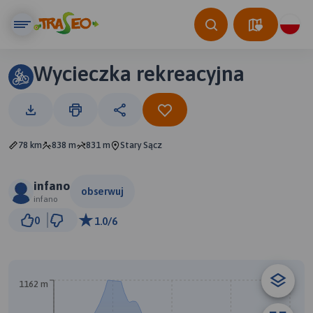
Wycieczka rekreacyjna
78 km
838 m
831 m
Stary Sącz
infano
obserwuj
infano
5 km
0
1.0/6
© Traseo Map
© OpenMapTiles
© OpenStreetMap contributors
A
B
1162 m