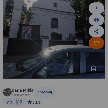
Daria Mikła
obserwuj
KocinkaMeow
1 km
1
3.1/6