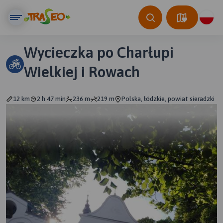
Wycieczka po Charłupi
Wielkiej i Rowach
12 km
2 h 47 min
236 m
219 m
Polska, łódzkie, powiat sieradzki