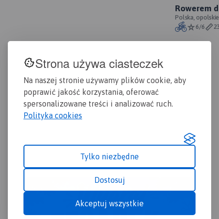
Rowerem do
zaznaczono miejscowości,
oficjalny p
Polska, opolskie
drogi, tereny leśne, parki
6/6
2
krajobrazowe, zabytki,
kościoły, zabytki, ośrodki
aktywności konnej i wodnej
Strona używa ciasteczek
oraz główne szlaki
rowerowe. Kolorem żółtym
Na naszej stronie używamy plików cookie, aby
wyróżniono miejsca i
poprawić jakość korzystania, oferować
miejscowości warte
odwiedzenia.
spersonalizowane treści i analizować ruch.
Polityka cookies
Tylko niezbędne
Dostosuj
Akceptuj wszystkie