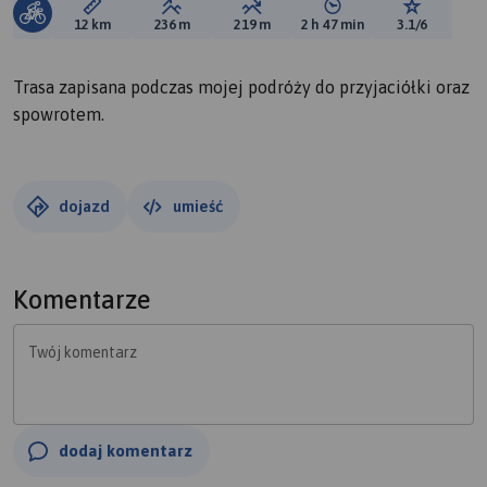
Długość trasy:
Suma przewyższeń:
Suma spadków:
Średni czas potrzebny 
Ocena tras
12 km
236 m
219 m
2 h 47 min
3.1/6
Trasa zapisana podczas mojej podróży do przyjaciółki oraz
spowrotem.
dojazd
umieść
Komentarze
Twój komentarz
dodaj komentarz