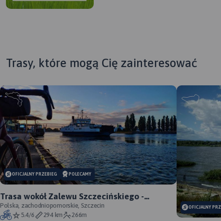
Trasy, które mogą Cię zainteresować
MAPA TURYSTYCZNA W
OFICJALNY PRZEBIEG
POLECAMY
APLIKACJI TRASEO
Trasa wokół Zalewu Szczecińskiego -
oficjalny przebieg szlaku
Polska, zachodniopomorskie, Szczecin
OFICJALNY PR
Mapa województwa
5.4/6
294 km
266m
łódzkiego, na której