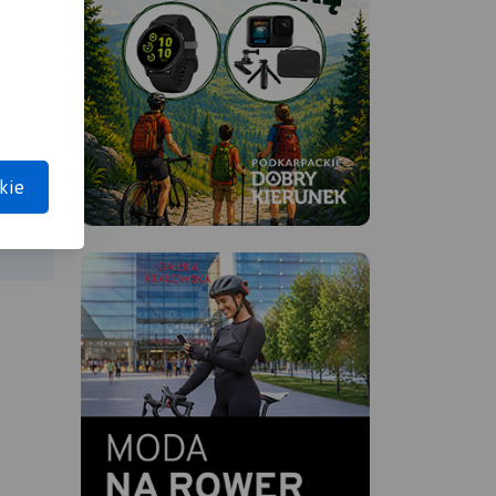
 By
ny
y sie
lis.
kie