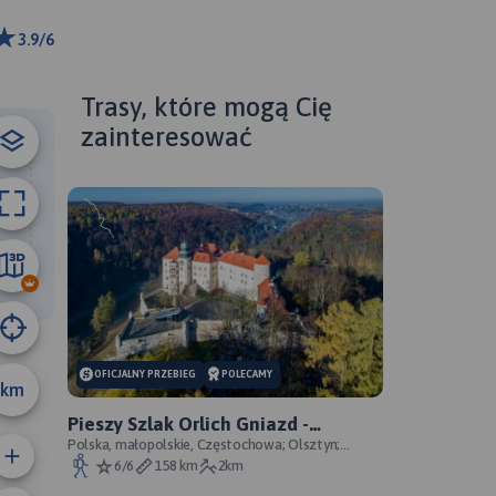
3.9/6
 km
ributors
Trasy, które mogą Cię
zainteresować
17 km
OFICJALNY PRZEBIEG
POLECAMY
km
Pieszy Szlak Orlich Gniazd -
oficjalny przebieg szlaku
Polska, małopolskie, Częstochowa; Olsztyn;
Mirów; Bobolice; Morsko; Ogrodzieniec; Pilica;
6/6
158 km
2km
Smoleń; By