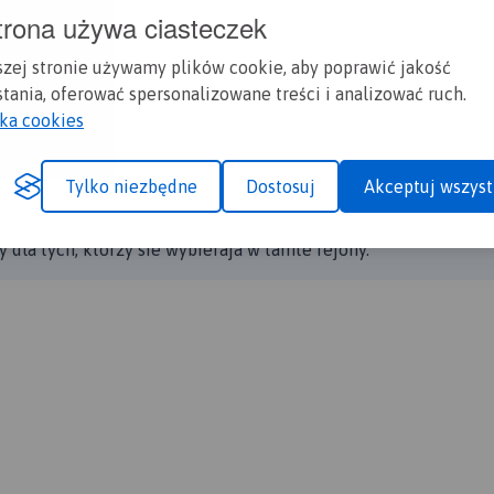
trona używa ciasteczek
ć do podnóża gór Taurus i obejrzeć to co zostało z zabytków
 licyjskie grobowce. Największy z nich to grobowiec Amyntasa.
szej stronie używamy plików cookie, aby poprawić jakość
d Kaya Caddesi. Stojąc pod klifem na miasto rozciąga sie pięk
tania, oferować spersonalizowane treści i analizować ruch.
 buganville, meczet, port z jachtami i błękit morza. Napawam
yka cookies
sta by wrócić do centrum a stamtąd do hotelu przy plaży w Ca
Tylko niezbędne
Dostosuj
Akceptuj wszyst
 dla tych, ktorzy sie wybieraja w tamte rejony.