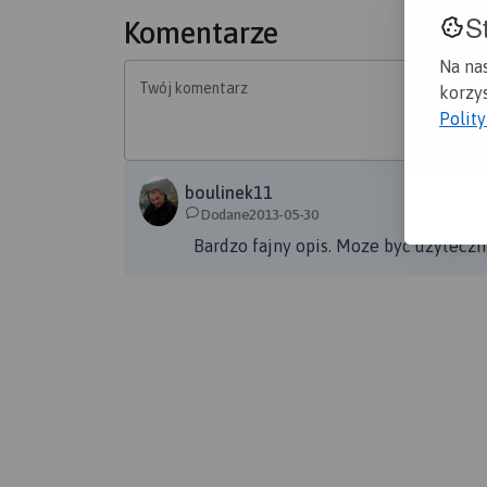
S
teatru. Idziemy dalej w górę miasta by dotrze
Komentarze
starożytności. Z daleka widać wykute w klifie
Na na
dotrzeć do niego trzeba iść schodami w górę o
Twój komentarz
korzys
widok, czerwone dachówki, białe domy, różowe
Polit
tym widokiem i powoli schodzimy w dół do mia
boulinek11
Dodane2013-05-30
Bardzo fajny opis. Moze byc uzyteczny