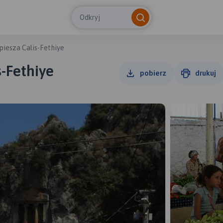
Odkryj
iesza Calis-Fethiye
-Fethiye
pobierz
drukuj