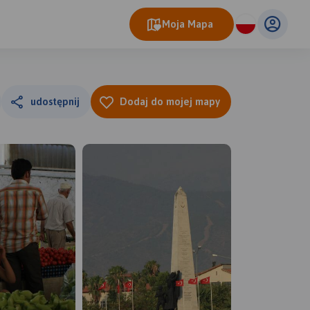
Moja Mapa
udostępnij
Dodaj do mojej mapy