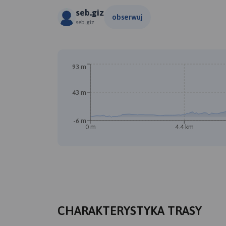
seb.giz
obserwuj
seb.giz
93 m
43 m
-6 m
0 m
4.4 km
CHARAKTERYSTYKA TRASY