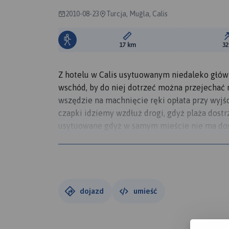
2010-08-23
Turcja, Muğla, Calis
Długość trasy:
17 km
3
Z hotelu w Calis usytuowanym niedaleko głów
wschód, by do niej dotrzeć można przejechać
wszędzie na machnięcie ręki opłata przy wyjśc
czapki idziemy wzdłuż drogi, gdyż plaża dostr
usytuowane gdyż w samym mieście nie ma dost
oznakowane, po drodze sklepiki umożliwiają 
Fethiye, wybudowane na skalistym występie n
starożytnego Termessos. Najpierw udajemy sie
prawie wszystko, poczynając od warzyw i owo
wszelkiego rodzaju przyprawy. Należy sie targ
dojazd
umieść
miejscowym kolorycie.
Z targu przechodzimy w górę miasta przez mał
pamiątki. Kierujemy sie w stronę mariny, tam