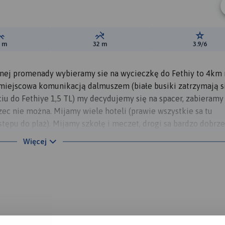
Suma przewyższeń:
Suma spadków:
Ocena t
2 m
32 m
3.9/6
nej promenady wybieramy sie na wycieczkę do Fethiy to 4km 
 miejscowa komunikacją dalmuszem (białe busiki zatrzymają s
iu do Fethiye 1,5 TL) my decydujemy się na spacer, zabieramy
zec nie można. Mijamy wiele hoteli (prawie wszystkie sa tu
ępu do plaż). Mijamy szkołę i meczet, drogi sa bardzo dobrze
zakup wody.
Więcej
a południowym krańcu szerokiej zatoki, zajmuje miejsce
 na miejscowy targ (zawsze we wtorki i piątki) można na nim
ców, poprzez podrabiane markowe rzeczy, poprzez pamiątki i
ować, można tez cos zjeść. Targ jest rozległy i dużo mówi o
a artystyczna dzielnice - gdzie spokojnie można oglądnąć i z
 odwiedzamy informacje turystyczna a następnie 100m od niej 