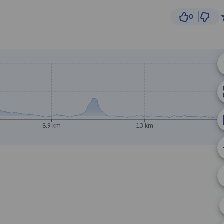
0
1
© Traseo Map
© OpenMapTiles
© OpenStreetMap cont
A
B
8.9 km
13 km