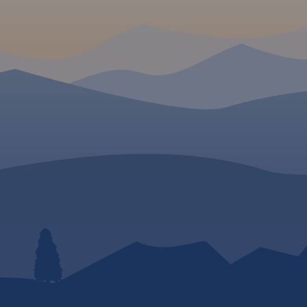
2022
Parku Krajobrazowego. 
te obfitują w ciekawe f
rzeźby krasowej, piękne
 W
krajobrazy i zabytki. W
to wpływa korzystnie n
turystyki. Szczególnie
lic
popularna jest tutaj tur
niejsze
rowerowa, piesza oraz
ego rejonu,
wspinaczka. Zasięg ma
łomicką,
wyznaczają: Sułoszowa
ie i
północy, Rudno na zach
dowy.
Mników na południu i 
ce
na wschodzie.
Rok wyd
jest przez
2024
ie,
dzie,
cy oraz
niu.
Rok