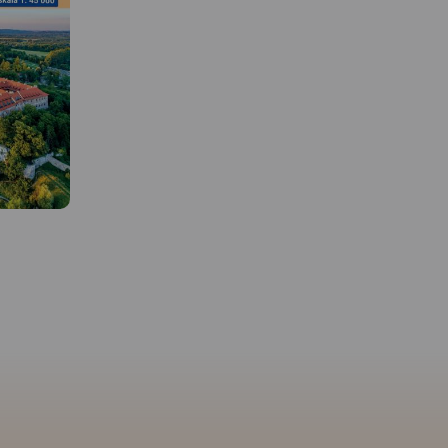
MAPA TURYSTYCZNA W
APLIKACJI TRASEO
 W
MAPA TURYSTYCZNA W
APLIKACJI TRASEO
Najnowszy Plan Krakowa,
obejmuje cały Kraków w
granicach administracyjnych
o i Pasma
Mapa Dolinki Podkrako
wraz z obrzeżami oraz część
e od
przedstawia najciekaws
Wieliczki, Skawiny, Zabierzowa.
ss w skali
tereny rekreacyjne na p
Aktualny, uzupełniony plan
azem i
od Krakowa. Obejmuje
miasta Krakowa przedstawiono
 szlaków
malownicze wąwozy i d
w skali 1:20 000.
szarze
południowej części Jury
Plan prezentuje aktualną sieć
cerowych,
Krakowsko-Częstochows
komunikacji publicznej oraz
h jak i
Jest to obszar Ojcowski
spis wszystkich ulic. Na mapie
aków.
Rok
Parku Narodowego, Par
zaznaczono sieć tras
Krajobrazowego Dolinki
rowerowych.
Rok wydania
Krakowskie oraz Tenczy