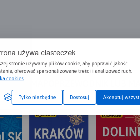
trona używa ciasteczek
więcej
szej stronie używamy plików cookie, aby poprawić jakość
tania, oferować spersonalizowane treści i analizować ruch.
yka cookies
A CI SIĘ MAPOPRZEWODNIK LUB M
Tylko niezbędne
Dostosuj
Akceptuj wszyst