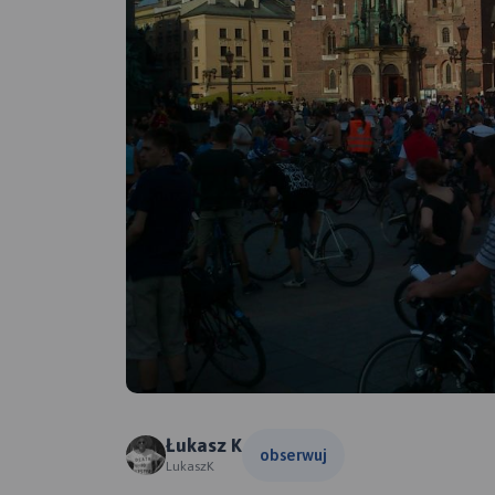
Łukasz K
obserwuj
LukaszK