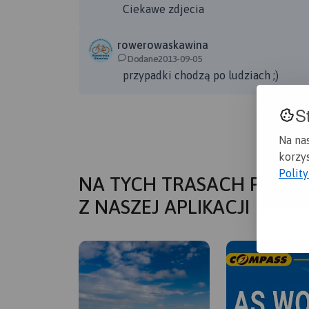
Ciekawe zdjecia
rowerowaskawina
Dodane2013-09-05
przypadki chodzą po ludziach ;)
S
Na na
korzys
Polit
NA TYCH TRASACH PRZYD
Z NASZEJ APLIKACJI