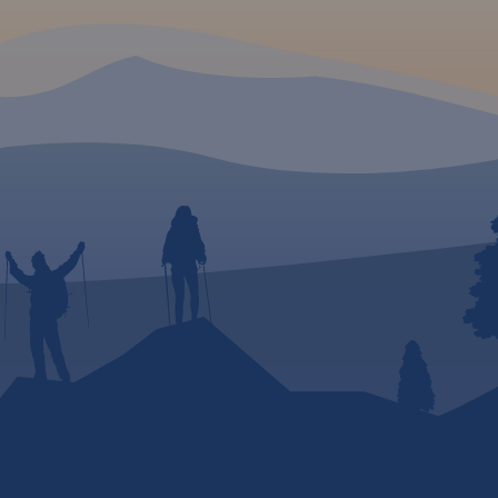
Tereny
ormy
szystko
a rozwój
ystyka
py
 na
odzie,
Kraków
ania: