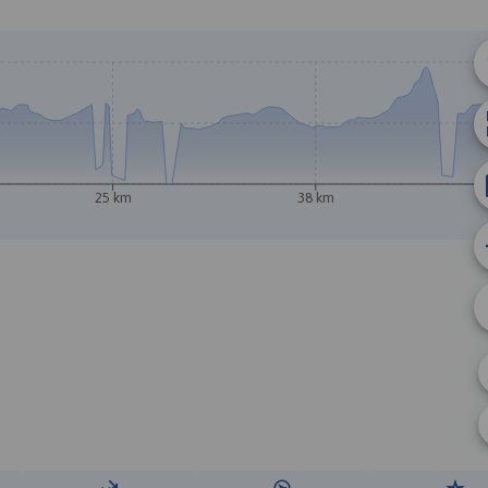
© Traseo Map
© OpenMapTiles
© OpenStreetMap cont
25 km
38 km