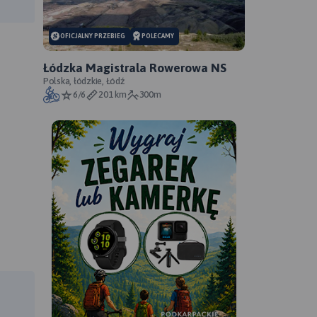
anie trasy:
a trasy:
OFICJALNY PRZEBIEG
POLECAMY
Łódzka Magistrala Rowerowa NS
Polska, łódzkie, Łódź
6/6
201 km
300m