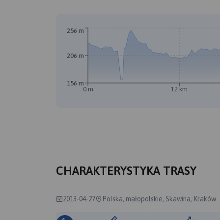
256 m
206 m
156 m
0 m
12 km
A
B
CHARAKTERYSTYKA TRASY
2013-04-27
Polska, małopolskie, Skawina, Kraków