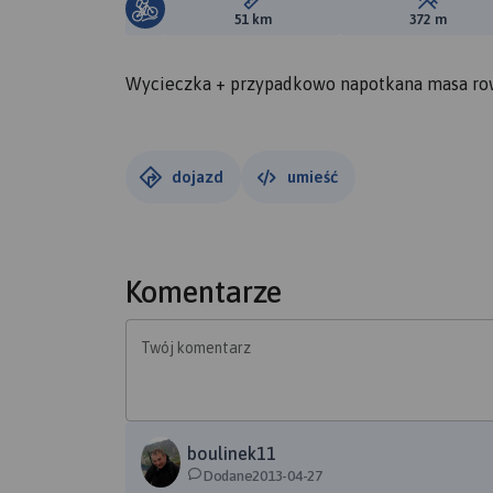
Długość trasy:
Suma prz
51 km
372 m
Wycieczka + przypadkowo napotkana masa row
dojazd
umieść
Komentarze
Twój komentarz
boulinek11
Dodane2013-04-27