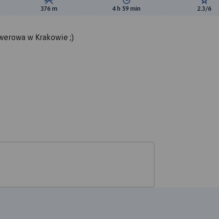
ewyższeń:
Suma spadków:
Średni czas potrzebny na pokon
Ocen
376 m
4 h 59 min
2.3/6
erowa w Krakowie ;)