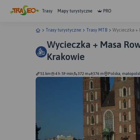
Trasy
Mapy turystyczne
PRO
Trasy turystyczne
Trasy MTB
Wycieczka +
Wycieczka + Masa Ro
Krakowie
51 km
4 h 59 min
372 m
376 m
Polska, małopols