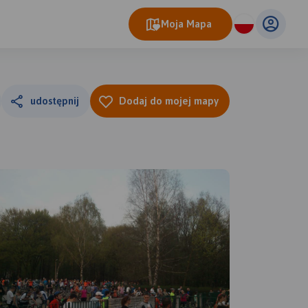
Moja Mapa
udostępnij
Dodaj do mojej mapy