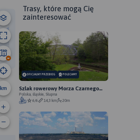
ributors
Trasy, które mogą Cię
zainteresować
51 km
OFICJALNY PRZEBIEG
POLECAMY
km
Szlak rowerowy Morza Czarnego
Sosnowiec - oficjalny przebieg
Polska, śląskie, Słupna
6/6
14,3 km
20m