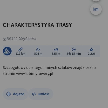
km
CHARAKTERYSTYKA TRASY
2014-10-26
Gdańsk
Długość trasy:
Suma przewyższeń:
Suma spadków:
Średni czas potrzebny 
Ocena tras
112 km
504 m
525 m
9 h 15 min
2.2/6
Szczegółowy opis tego i innych szlaków znajdziesz na
stronie www.lubimyrowery.pl
dojazd
umieść