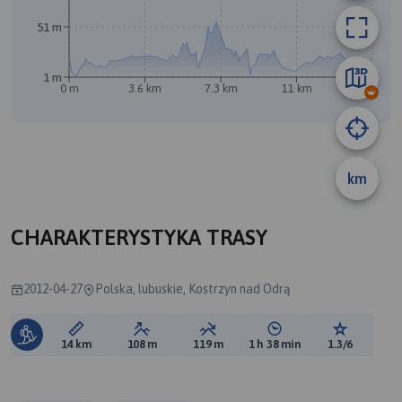
51 m
1 m
0 m
3.6 km
7.3 km
11 km
14 km
km
B
A
CHARAKTERYSTYKA TRASY
2012-04-27
Polska, lubuskie, Kostrzyn nad Odrą
Długość trasy:
Suma przewyższeń:
Suma spadków:
Średni czas potrzebny 
Ocena tras
14 km
108 m
119 m
1 h 38 min
1.3/6