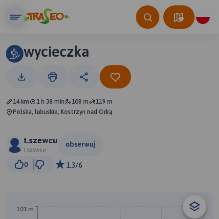
wycieczka
14 km
1 h 38 min
108 m
119 m
Polska, lubuskie, Kostrzyn nad Odrą
t.szewcu
obserwuj
t.szewcu
1 km
0
1.3/6
© Traseo Map
© OpenMapTiles
© OpenStreetMap contributors
101 m