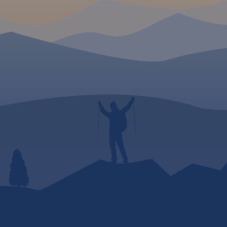
pozwoliła na
wyeksponowanie tras i
szlaków
rowerowych. "Małopolska na
rowerze" to
mapa/niezbędnik -
obowiązkowe wyposażenie
dla wszystkich rowerzystów o
zacięciu turystycznym,
szczególnie tych
nastawionych na przejazdy
długodystansowe na
rowerach
trekkingowych. Mapę offline
można zakupić w aplikacji
Traseo na urządzenia
mobilne.
Rok wydania 2024