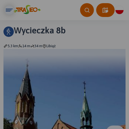
Wycieczka 8b
5.3 km
14 m
34 m
Libiąż