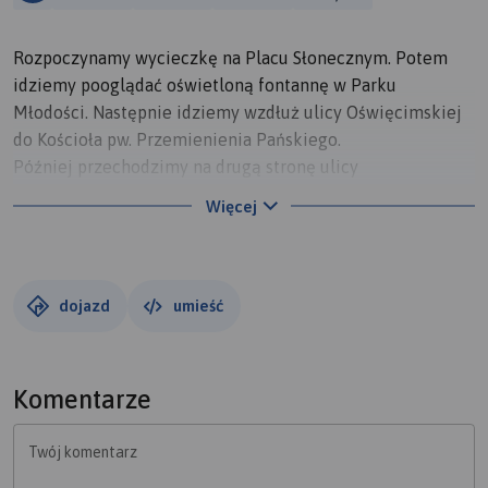
Rozpoczynamy wycieczkę na Placu Słonecznym. Potem
idziemy pooglądać oświetloną fontannę w Parku
Młodości. Następnie idziemy wzdłuż ulicy Oświęcimskiej
do Kościoła pw. Przemienienia Pańskiego.
Później przechodzimy na drugą stronę ulicy
Oświęcimskiej, żeby zjeść lody lub gofry w lodziarni
Więcej
"Barbarossa". Następnie idziemy zwiedzić Kaplicę
cmentarną na cmentarzu parafialnym. Na koniec naszej
wycieczki wracamy na Plac słoneczny.
dojazd
umieść
Komentarze
Twój komentarz