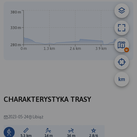
380 m
A
330 m
280 m
0 m
1.3 km
2.6 km
3.9 km
5.2 km
B
km
CHARAKTERYSTYKA TRASY
2023-05-24
Libiąż
Długość trasy:
Suma przewyższeń:
Suma spadków:
Ocena trasy:
5.3 km
14 m
34 m
2.8/6