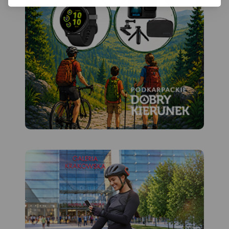
MAPA TURYSTYCZNA W
APLIKACJI TRASEO
Mapa przedstawia sieć
zrealizowanych do tej pory
(VII 2020) tras rowerowych:
- z projektu VeloMałopolska;
- Szlak wokół Tatr (część
polska);
- inne szlaki rowerowe
(lokalne terenowe, szlak
Orlich Gniazd, Green Velo,