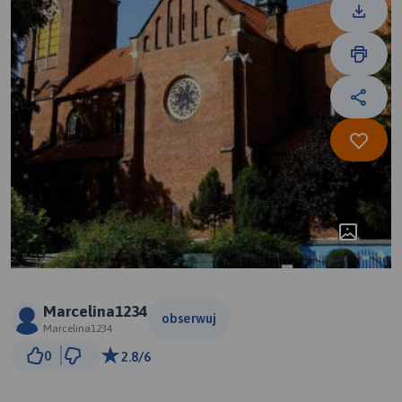
Marcelina1234
obserwuj
Marcelina1234
300 m
0
2.8/6
© Traseo Map
© OpenMapTiles
© OpenStreetMap contributors