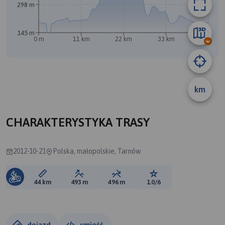
298 m
145 m
0 m
11 km
22 km
33 km
44 km
km
CHARAKTERYSTYKA TRASY
2012-10-21
Polska, małopolskie, Tarnów
Długość trasy:
Suma przewyższeń:
Suma spadków:
Ocena trasy:
44 km
493 m
496 m
1.0/6
dojazd
umieść