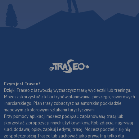
trekkingowych. Mapę offline
można zakupić w aplikacji
Traseo na urządzenia
mobilne.
Rok wydania 2024
Czym jest Traseo?
Dzięki Traseo z łatwością wyznaczysz trasę wycieczki lub treningu.
Możesz skorzystać z kilku trybów planowania: pieszego, rowerowych
i narciarskiego. Plan trasy zobaczysz na autorskim podkładzie
mapowym z kolorowymi szlakami turystycznymi.
Przy pomocy aplikacji możesz podążać zaplanowaną trasą lub
skorzystać z propozycji innych użytkowników. Rób zdjęcia, nagrywaj
ślad, dodawaj opisy, zapisuj i edytuj trasę. Możesz podzielić się nią
ze społecznością Traseo lub zachować jako prywatną tylko dla