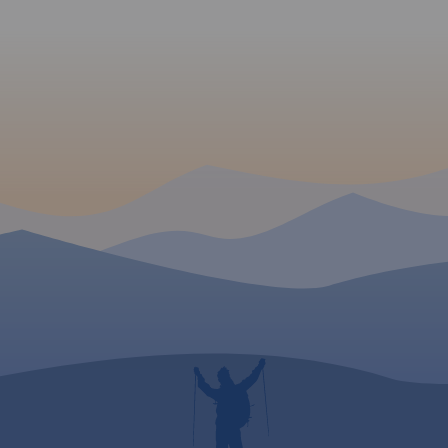
ruchu samochodowego. Jest
również kilometraż
prezentowanych tras. Poza
trasami Velo Małopolska na
mapie pokazano wszystkie
szlaki rowerowe (głównie
gminne, w znacznej części
terenowe). Specjalna grafika
pozwoliła na
wyeksponowanie tras i
szlaków
rowerowych. "Małopolska na
rowerze" to
mapa/niezbędnik -
obowiązkowe wyposażenie
dla wszystkich rowerzystów o
zacięciu turystycznym,
szczególnie tych
nastawionych na przejazdy
długodystansowe na
rowerach