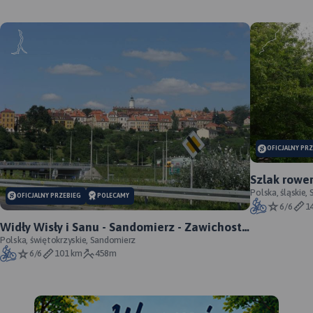
OFICJALNY PR
Szlak rowe
oficjalny p
Polska, śląskie,
OFICJALNY PRZEBIEG
POLECAMY
6/6
1
Widły Wisły i Sanu - Sandomierz - Zawichost -
Annopol - oficjalny przebieg
Polska, świętokrzyskie, Sandomierz
6/6
101 km
458m