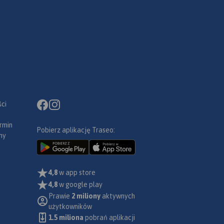
ci
rmin
Pobierz aplikację Traseo:
ny
4,8
w app store
4,8
w google play
Prawie
2 miliony
aktywnych
użytkowników
1.5 miliona
pobrań aplikacji