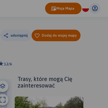
Moja Mapa
udostępnij
Dodaj do mojej mapy
1.2/6
m
ributors
Trasy, które mogą Cię
zainteresować