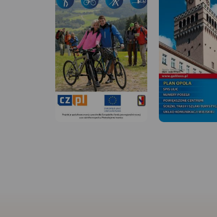
MAPA TURYSTYCZNA W
APLIKACJI TRASEO
Plan miasta Opola w nowych
MAPA TURYSTYCZNA
granicach
APLIKACJI TRASEO
administracyjnych. Na planie
umieszczono całą
infrastrukturę miejską (urzędy,
Mapa turystyczna
szkoły, teatry, kina) i
Stobrawskiego Park
turystyczną (szlaki, zabytki).
Krajobrazowego
Rok wydania: 2020
aktualizowana w ter
zaznaczonymi szla
pieszymi i rowerowy
Obejmuje swym zas
obszar ograniczony
południowego-wsc
Jeziorem Turawskim
północy sięga po W