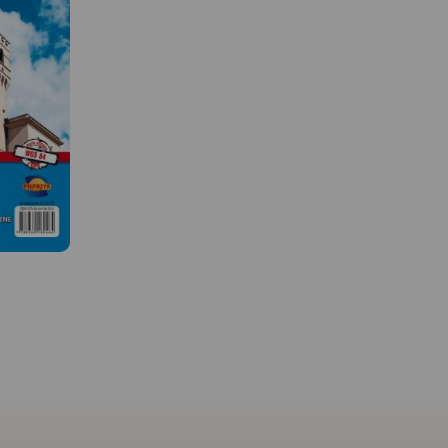
MAPA TURYSTYCZNA W
APLIKACJI TRASEO
 W
u
enie z
kami
mi.
ięgiem
MAPA TURYSTYCZNA W
 od
APLIKACJI TRASEO
hodu
, od
Mapa turystyczna Euro
ołczyn,
Pradziad obejmuje obsz