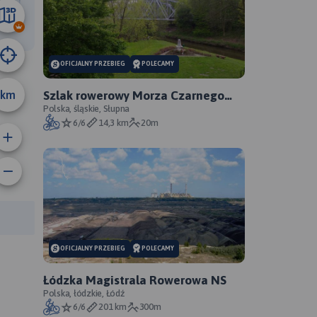
10 km
OFICJALNY PRZEBIEG
POLECAMY
km
Szlak rowerowy Morza Czarnego
Sosnowiec - oficjalny przebieg
Polska, śląskie, Słupna
6/6
14,3 km
20m
anie trasy:
a trasy:
OFICJALNY PRZEBIEG
POLECAMY
Łódzka Magistrala Rowerowa NS
Polska, łódzkie, Łódź
6/6
201 km
300m