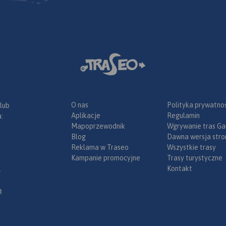
eślono
ficzne
cowanie
n Opola w
czny po
niu.
O nas
Polityka prywatnoś
 lub
Aplikacje
Regulamin
:
Mapoprzewodnik
Wgrywanie tras Ga
Blog
Dawna wersja stro
Reklama w Traseo
Wszystkie trasy
Kampanie promocyjne
Trasy turystyczne
Kontakt
.
ą