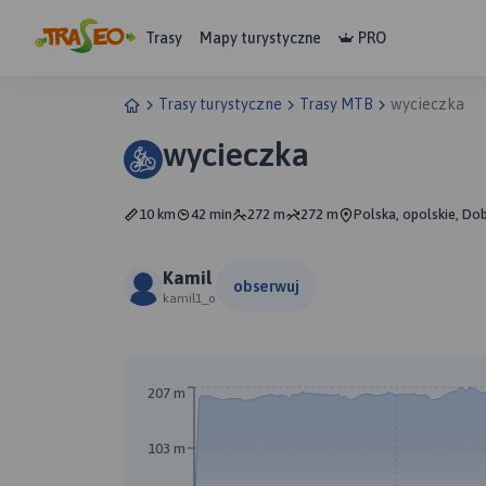
Trasy
Mapy turystyczne
PRO
Trasy turystyczne
Trasy MTB
wycieczka
wycieczka
10 km
42 min
272 m
272 m
Polska, opolskie, Do
Kamil
obserwuj
kamil1_o
207 m
103 m