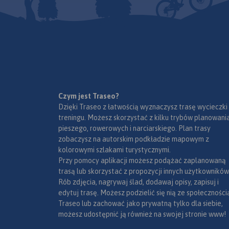
prostředků Evropského
ruchu.
Na obu mapach wkr
fondu pro regionální rozvoj a
ze státního rozpočtu.
współrzędne geogra
„Překračujeme hranice".
zgodne z GPS. Opra
obejmuje także pla
skali 1:20 000, wido
odpowiednim zbliże
Czym jest Traseo?
Dzięki Traseo z łatwością wyznaczysz trasę wycieczki
treningu. Możesz skorzystać z kilku trybów planowania
pieszego, rowerowych i narciarskiego. Plan trasy
zobaczysz na autorskim podkładzie mapowym z
kolorowymi szlakami turystycznymi.
Przy pomocy aplikacji możesz podążać zaplanowaną
trasą lub skorzystać z propozycji innych użytkowników
Rób zdjęcia, nagrywaj ślad, dodawaj opisy, zapisuj i
edytuj trasę. Możesz podzielić się nią ze społeczności
Traseo lub zachować jako prywatną tylko dla siebie,
możesz udostępnić ją również na swojej stronie www!