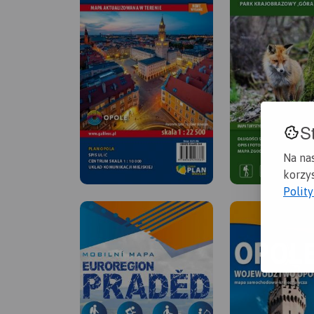
S
Na na
korzys
Polit