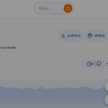
Odkryj
pobierz
drukuj
brzeń Wielki
0
500 
© Traseo Map
© OpenMapTiles
© OpenStreetMap cont