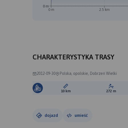
0 m
0 m
2.5 km
CHARAKTERYSTYKA TRASY
2012-09-30
Polska, opolskie, Dobrzeń Wielki
Długość trasy:
Suma prz
10 km
272 m
dojazd
umieść