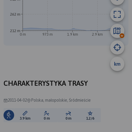
B
A
262 m
212 m
0 m
973 m
1.9 km
2.9 km
3.8 km
km
CHARAKTERYSTYKA TRASY
2011-04-02
Polska, małopolskie, Śródmieście
Długość trasy:
Suma przewyższeń:
Suma spadków:
Ocena trasy:
3.9 km
0 m
0 m
1.2/6