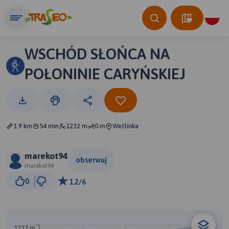
WSCHÓD SŁOŃCA NA
POŁONINIE CARYŃSKIEJ
1.9 km
54 min
1232 m
0 m
Wetlinka
marekot94
obserwuj
marekot94
300 m
0
1.2/6
© Traseo Map
© OpenMapTiles
© OpenStreetMap contributors
B
1237 m