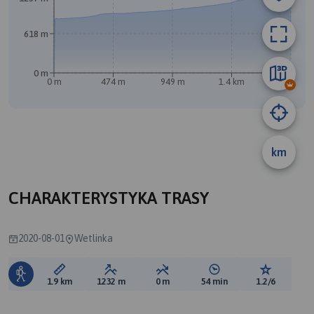
618 m
0 m
0 m
474 m
949 m
1.4 km
1.8 km
km
A
CHARAKTERYSTYKA TRASY
2020-08-01
Wetlinka
Długość trasy:
Suma przewyższeń:
Suma spadków:
Średni czas potrzebny 
Ocena tras
1.9 km
1232 m
0 m
54 min
1.2/6