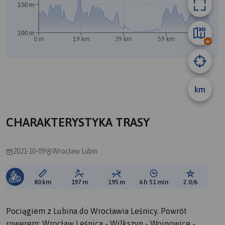
150 m
100 m
0 m
19 km
39 km
59 km
79 km
km
A
CHARAKTERYSTYKA TRASY
2021-10-09
Wrocław Lubin
Długość trasy:
Suma przewyższeń:
Suma spadków:
Średni czas potrzebny 
Ocena tras
80 km
197 m
195 m
6 h 51 min
2.0/6
Pociągiem z Lubina do Wrocławia Leśnicy. Powrót
rowerem: Wrocław Leśnica - Wilkszyn - Wojnowice -