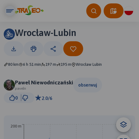
Wrocław-Lubin
80 km
6 h 51 min
197 m
195 m
Wrocław Lubin
Paweł Niewodniczański
obserwuj
paveln
10 km
0
2.0/6
© Traseo Map
© OpenMapTiles
© OpenStreetMap contributors
B
200 m