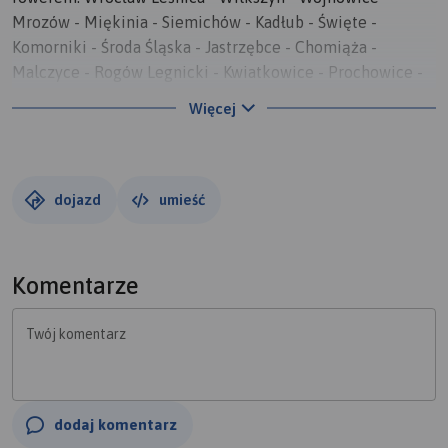
Mrozów - Miękinia - Siemichów - Kadłub - Święte -
Komorniki - Środa Śląska - Jastrzębce - Chomiąża -
Malczyce - Rogów Legnicki - Kwiatkowice - Prochowice -
Lisowice - Mierzowice - Miłoradzice - Pieszków - Osiek -
Więcej
Lubin
dojazd
umieść
Komentarze
Twój komentarz
dodaj komentarz