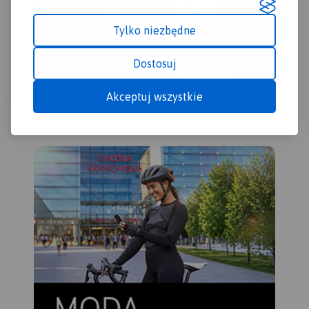
zaplanować wycieczkę.
aktualizowana w terenie,
Miejsca szczególnie warte
zawiera długości szlaków
Tylko niezbędne
odwiedzenia zaznaczono
pieszych i rowerowych,
żółta ramką. Ukształtowanie
nazwy ulic, rodzaje
Dostosuj
terenu pokazano przy
nawierzchni dróg, zabytki.
pomocy warstwic z cięciem
Tak dokładnej mapy
co 5 m.
turystycznej tego obszaru
Akceptuj wszystkie
jeszcze nie było!