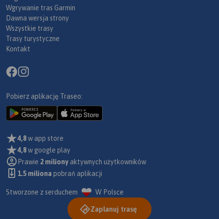
Wgrywanie tras Garmin
Dawna wersja strony
Wszystkie trasy
Trasy turystyczne
Kontakt
Pobierz aplikację Traseo:
4,8
w app store
4,8
w google play
Prawie
2 miliony
aktywnych użytkowników
1.5 miliona
pobrań aplikacji
Stworzone z serduchem
W Polsce
Zaplanuj trasę