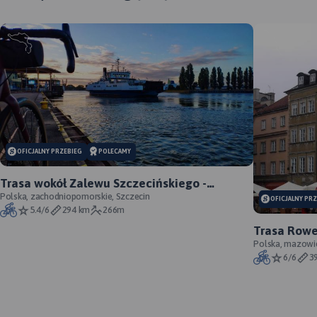
OFICJALNY PRZEBIEG
POLECAMY
Trasa wokół Zalewu Szczecińskiego -
oficjalny przebieg szlaku
Polska, zachodniopomorskie, Szczecin
OFICJALNY PR
5.4/6
294 km
266m
Trasa Rowe
Gdańsk - of
Polska, mazowi
6/6
3
MAPA TURYSTYCZNA W