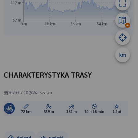
117 m
67 m
0 m
18 km
36 km
54 km
72 km
A
km
CHARAKTERYSTYKA TRASY
2020-07-10
Warszawa
Długość trasy:
Suma przewyższeń:
Suma spadków:
Średni czas potrzebny 
Ocena tras
72 km
339 m
382 m
10 h 18 min
1.2/6
dojazd
umieść