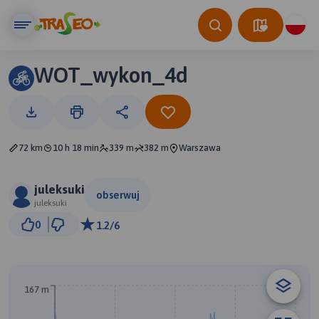
WOT_wykon_4d
72 km
10 h 18 min
339 m
382 m
Warszawa
juleksuki
obserwuj
juleksuki
10 km
0
1.2/6
© Traseo Map
© OpenMapTiles
© OpenStreetMap contributors
B
167 m