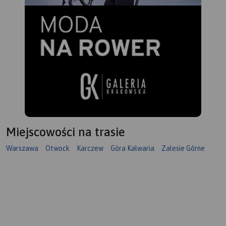
Miejscowości na trasie
Warszawa
Otwock
Karczew
Góra Kalwaria
Zalesie Górne