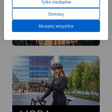
Pobyt w tym regionie z
Tylko niezbędne
pewnością miło wspominać
będą nie tylko turyści piesi,
Dostosuj
ale także miłośnicy
narciarstwa, jazdy rowerowej
Akceptuj wszystkie
i konnej, wspinacze skałkowi
oraz wędkarze.
Rok wydania
2023