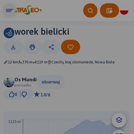
worek bielicki
12 km
370 m
119 m
Czechy, kraj ołomuniecki, Nowa Biela
Os Mundi
obserwuj
piotrsadko
2 km
0
1.0/6
© Traseo Map
© OpenMapTiles
© OpenStreetMap contributors
A
1115 m