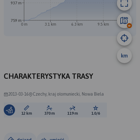
937 m
759 m
0 m
3.1 km
6.3 km
9.5 km
12 km
B
km
CHARAKTERYSTYKA TRASY
2013-03-16
Czechy, kraj ołomuniecki, Nowa Biela
Długość trasy:
Suma przewyższeń:
Suma spadków:
Ocena trasy:
12 km
370 m
119 m
1.0/6
dojazd
umieść