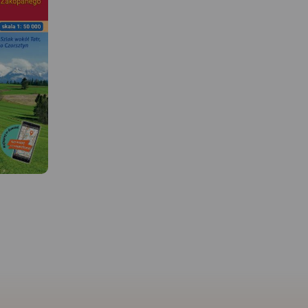
 W
MAPA TURYSTYCZNA W
APLIKACJI TRASEO
MAPA TURYSTYCZNA W
APLIKACJI TRASEO
jbardziej
Mapa Tatr polskich i
 odwiedzane
Słowackich, na południu
y. Zasięg
zasięg jest po Strbske Pl
Mapa przedstawia najbardziej
ysy (2499
mapie zaznaczono szla
znane i najczęściej odwiedzane
niu, Jurgów
piesze i rowerowe wraz 
góry w Polsce - Tatry. Zasięg
wiec (2064
dokładnymi czasami prz
mapy wyznaczają: Rysy (2'499
zie i
Została ona zaktualiz
m n.p.m.) na południu, Jurgów
a na
terenie. Mapę wyświetlis
na wschodzie, Wołowiec (2'064
apy
pozakupie w formie jed
m n.p.m.) na zachodzie i
odnie i
podkładów mapowych
Bukowina Tatrzańska na
.Na terenie
aplikacji turystycznej Tr
północy. Na mapie