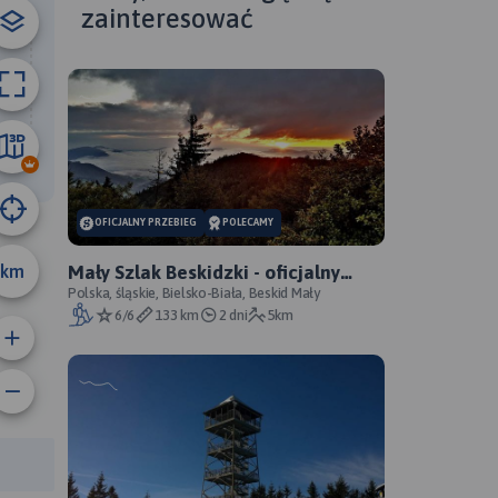
zainteresować
13 km
OFICJALNY PRZEBIEG
POLECAMY
km
Mały Szlak Beskidzki - oficjalny
przebieg
Polska, śląskie, Bielsko-Biała, Beskid Mały
6/6
133 km
2 dni
5km
anie trasy:
a trasy: