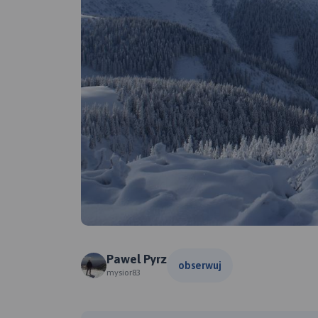
Pawel Pyrz
obserwuj
mysior83