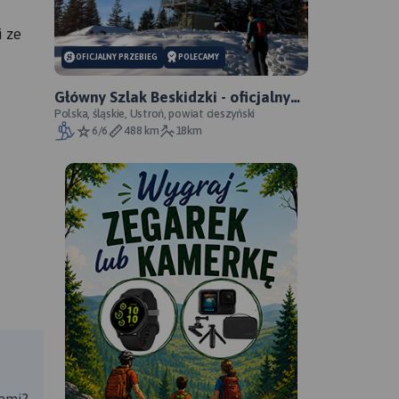
i ze
OFICJALNY PRZEBIEG
POLECAMY
Główny Szlak Beskidzki - oficjalny
przebieg
Polska, śląskie, Ustroń, powiat cieszyński
6/6
488 km
18km