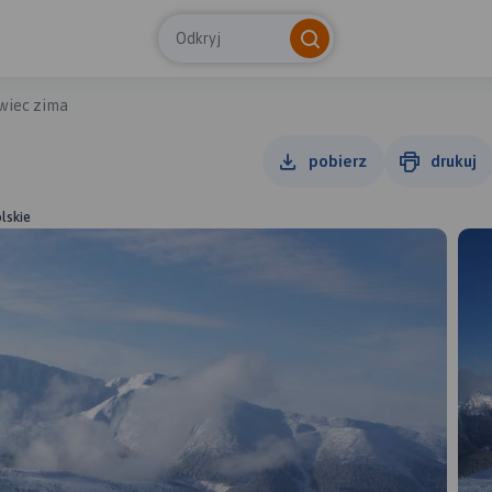
Odkryj
wiec zima
pobierz
drukuj
lskie