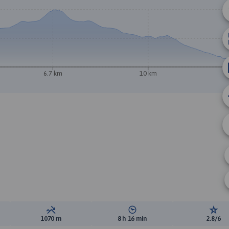
A
B
6.7 km
10 km
ewyższeń:
Suma spadków:
Średni czas potrzebny na pokon
Ocen
1070 m
8 h 16 min
2.8/6