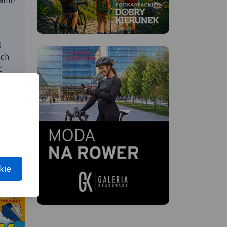
tami?
ś
ach
ć
APA
kie