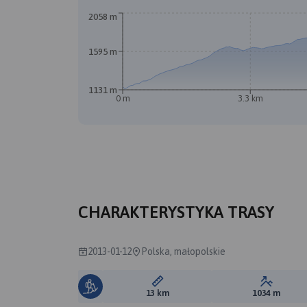
2058 m
1595 m
1131 m
0 m
3.3 km
CHARAKTERYSTYKA TRASY
2013-01-12
Polska, małopolskie
Długość trasy:
Suma prz
13 km
1034 m