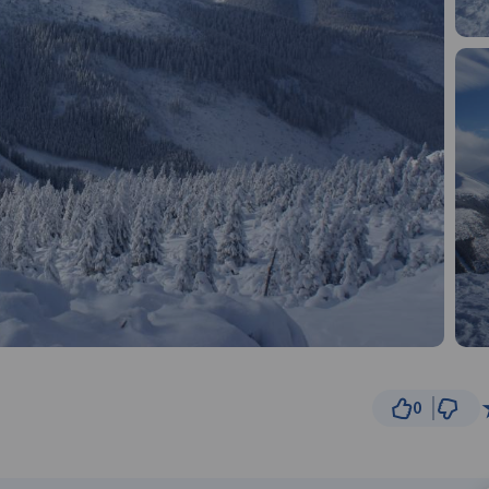
0
1 km
© Traseo Map
© OpenMapTiles
© OpenStreetMap cont