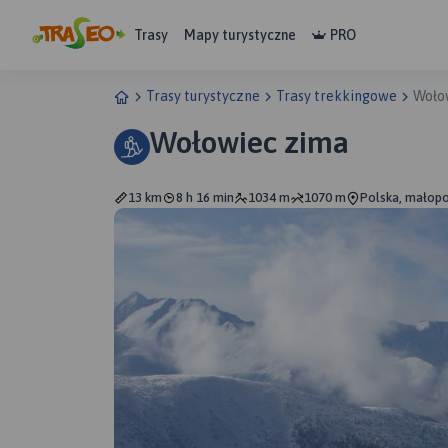
Trasy
Mapy turystyczne
PRO
Trasy turystyczne
Trasy trekkingowe
Woło
Wołowiec zima
13 km
8 h 16 min
1034 m
1070 m
Polska, małopo