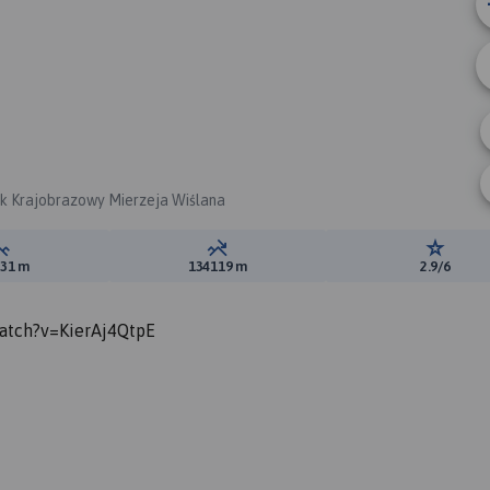
rk Krajobrazowy Mierzeja Wiślana
Suma przewyższeń:
Suma spadków:
Ocena t
931 m
134119 m
2.9/6
watch?v=KierAj4QtpE