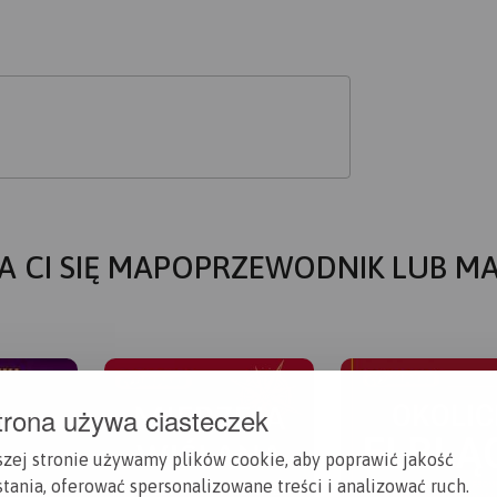
A CI SIĘ MAPOPRZEWODNIK LUB M
trona używa ciasteczek
szej stronie używamy plików cookie, aby poprawić jakość
tania, oferować spersonalizowane treści i analizować ruch.