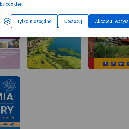
yka cookies
Tylko niezbędne
Dostosuj
Akceptuj wszyst