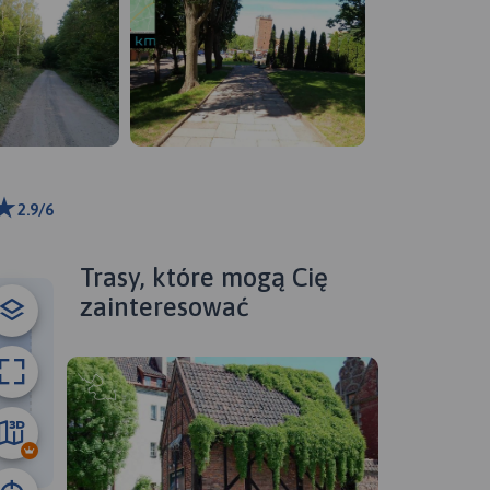
2.9/6
 km
ributors
Trasy, które mogą Cię
zainteresować
49 km