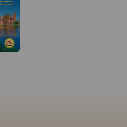
MAPA TURYSTYCZNA W
APLIKACJI TRASEO
MAPA TURYSTYCZNA W
APLIKACJI TRASEO
Mapa turystyczna "Elblą
 W
okolice" w skali 1:55 000
opracowana w ramach b
Mapa Wydawnictwa Compass
współpracy z Oddziałe
"Mierzeja Wiślana i Żuławy
i"
w Elblągu. Tytuł "Okolic
Wiślane" poza wymienionymi
g jednej z
Elbląga" to tylko hasło,
w tytule Mierzeją i Żuławami
olski
mapa obejmuje obszar 
Wiślanymi obejmuje swoim
 właśnie
pojętych okolic Elbląga.
zasięgiem także, Wysoczyznę
i żeglowna
oczywiście po Frombork
Elbląską oraz część Pojezierza
enie
Krynicę Morską, Pasłęk,
Kaszubskiego, Wybrzeże
ńsko-
Braniewo, a na wschodz
Staropruskie, Pojezierze
ch 70. XX
po Pieniężno, Ornetę,
Starogardzkie i Dzierzgońsko-
tała
Miłakowo. Zatem niezw
Morąskie. Mapa uwzględnia
echniki. W
atrakcyjne, ale może ni
sieć szlaków turystycznych,
ał