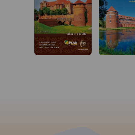
MAPA TURYSTYCZNA W
APLIKACJI TRASEO
MAPA TURYSTYCZNA
APLIKACJI TRASEO
Mapa turystyczna "Park
Krajobrazowy Mierzeja
Mapa "Kanał Elbląsk
Wiślana" została opracowana
przedstawia przebie
we współpracy z pracownikami
większych atrakcji P
tegoż Parku, dzięki czemu
północnej, jaką jest
stanowi dokładne i rzetelne
Kanał Elbląski, czyl
źródło informacji na temat
droga wodna na ter
tego obszaru. Mapa Mierzei
województwa warmi
Wiślanej doskonale nadaje się
mazurskiego. W lata
do uprawiania zarówno
w. część kanału zos
turystyki pieszej, jak i
uznana za zabytek t
rowerowej. Mapa swoim
ostatnim czasie Kan