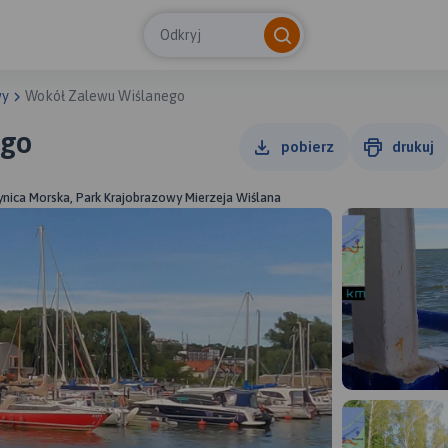
Odkryj
wy
Wokół Zalewu Wiślanego
ego
pobierz
drukuj
ynica Morska, Park Krajobrazowy Mierzeja Wiślana