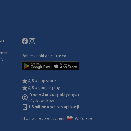
ci
rmin
Pobierz aplikację Traseo:
ny
4,8
w app store
4,8
w google play
Prawie
2 miliony
aktywnych
użytkowników
1.5 miliona
pobrań aplikacji
Stworzone z serduchem
W Polsce