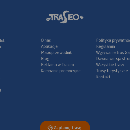
ólna mapa
ego
armia i
 jest
ej aktualną
O nas
Polityka prywatnoś
 lub
bazę
Aplikacje
Regulamin
:
pozycje
Mapoprzewodnik
Wgrywanie tras Ga
kcji
Blog
Dawna wersja stro
 znajdują
Reklama w Traseo
Wszystkie trasy
ościoły,
Kampanie promocyjne
Trasy turystyczne
niki,
Kontakt
.
uda
ące się
ą
fline można
 Traseo na
e.
Rok
Zaplanuj trasę