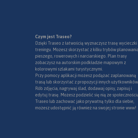
wydawnictwo to og
poglądowa rozległ
obszaru, jakim są W
Mazury. Dedykowana
zwłaszcza turystom
zmotoryzowanym.
Czym jest Traseo?
Przedstawiono na ni
Dzięki Traseo z łatwością wyznaczysz trasę wycieczki
sieć dróg, wybraną 
treningu. Możesz skorzystać z kilku trybów planowania
noclegową oraz pro
pieszego, rowerowych i narciarskiego. Plan trasy
najciekawszych atra
zobaczysz na autorskim podkładzie mapowym z
regionu. Wśród nich
kolorowymi szlakami turystycznymi.
się: zamki, pałace, k
Przy pomocy aplikacji możesz podążać zaplanowaną
muzea, zabytki tech
trasą lub skorzystać z propozycji innych użytkowników
obiekty militarne, c
Rób zdjęcia, nagrywaj ślad, dodawaj opisy, zapisuj i
przyrody, wyróżniaj
edytuj trasę. Możesz podzielić się nią ze społeczności
miejsca widokowe i
Traseo lub zachować jako prywatną tylko dla siebie,
panoramy. Mapę of
możesz udostępnić ją również na swojej stronie www!
zakupić w aplikacji
urządzenia mobiln
wydania 2022