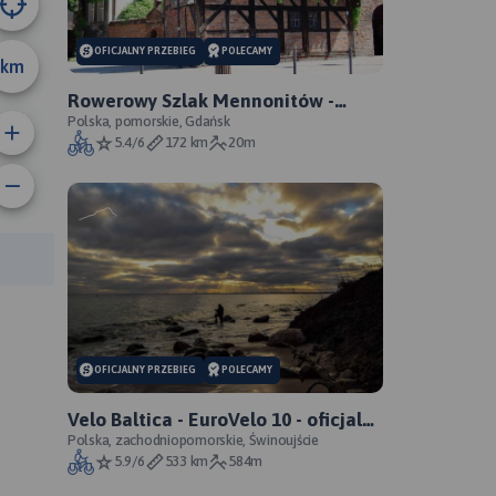
OFICJALNY PRZEBIEG
POLECAMY
km
Rowerowy Szlak Mennonitów -
oficjalny przebieg szlaku
Polska, pomorskie, Gdańsk
5.4/6
172 km
20m
rasy:
OFICJALNY PRZEBIEG
POLECAMY
Velo Baltica - EuroVelo 10 - oficjalny
przebieg szlaku
Polska, zachodniopomorskie, Świnoujście
5.9/6
533 km
584m