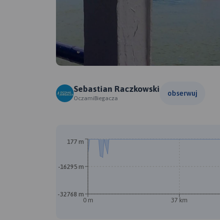
Sebastian Raczkowski
obserwuj
OczamiBiegacza
177 m
-16295 m
-32768 m
0 m
37 km