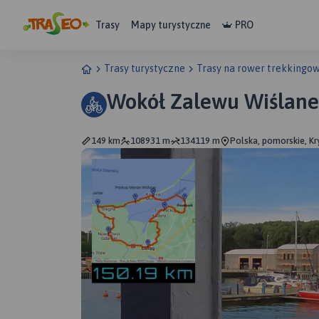
Trasy
Mapy turystyczne
PRO
Trasy turystyczne
Trasy na rower trekkingo
Wokół Zalewu Wiślan
149 km
108931 m
134119 m
Polska, pomorskie, Kr