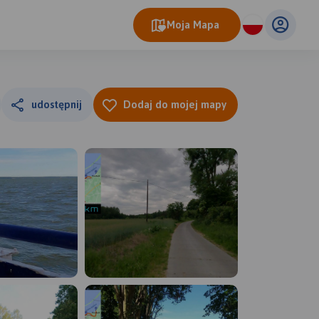
Moja Mapa
udostępnij
Dodaj do mojej mapy