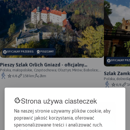
MAPA TURYSTYCZNA W
OFICJALNY PRZEBIEG
POLECAMY
APLIKACJI TRASEO
OFICJALNY PR
Pieszy Szlak Orlich Gniazd - oficjalny
MAPA TURYSTYCZNA W
przebieg szlaku
Polska, małopolskie, Częstochowa; Olsztyn; Mirów; Bobolice;
Szlak Zamk
Szlak Orlich Gniazd to
APLIKACJI TRASEO
Morsko; Ogrodzieniec; Pilica; Smoleń; By
6/6
158 km
2km
przebieg
Polska, dolnośl
„rowerowy klasyk”. Jest
Śląskie, powiat 
6/6
1
jednym z najbardziej
rozpoznawalnych szlaków
Mapa przedstawia północną
rowerowych w kraju,
część jury Krakowsko-
Strona używa ciasteczek
cieszącym się ugruntowaną
Częstochowskiej - obszar
MAP
renomą i dużą
usiany skalnymi ostańcami z
APL
Na naszej stronie używamy plików cookie, aby
popularnością zarówno
wąwozami i płaskowyżami.
poprawić jakość korzystania, oferować
wśród rowerzystów o
Są tu też zamki i pałace.
spersonalizowane treści i analizować ruch.
sportowym zacięciu, jak i
Zasięg mapy wyznaczają:
Jur