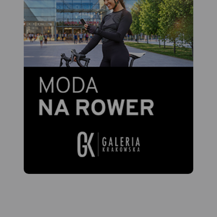
kierunkiem poruszania się
Nie
rowerzystów. Całość trasy
sta
została podzielona na 13
jeź
arkuszy map (plus
umo
powiększenie fragmentu
tury
trasy w rejonie Złotego
Potoku), tworzących jakby
umowne odcinki. Przy czym
podział ten wynika
wyłącznie z zasięgu
poszczególnych arkuszy, i
nie należy go kojarzyć z
realnymi etapami przejazdu.
Żeby ułatwić czytanie mapy,
poszczególne arkusze map
zostały tak poobracane, aby
były ułożone przed
użytkownikiem zgodnie z
kierunkiem jazdy. W związku
z tym północ, wyraźnie
oznaczona na mapach,
wskazuje różne kierunki, a