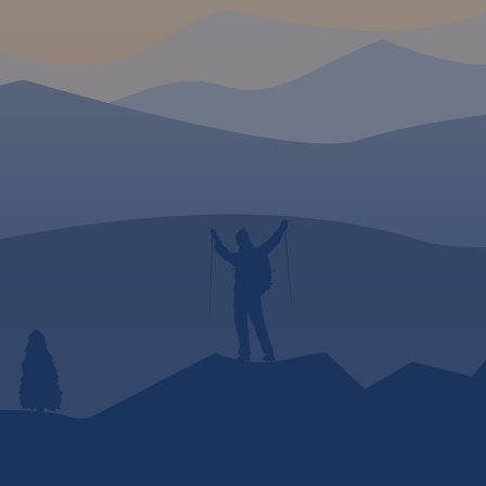
najlepiej zrobić odpoczynek.
Mając na uwadze
nastawienie i możliwości
kondycyjne rowerzystów - od
sportowego po zupełnie
rekreacyjną turystykę
rowerową-
zaproponowaliśmy do
wyboru podział trasy na: 2-3-
4-5 etapów
dziennych. Mapę offline
można zakupić w aplikacji
Traseo na urządzenia
mobilne.
Rok wydania 2020