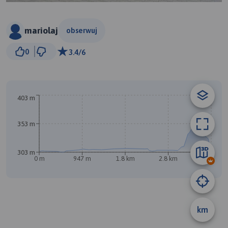
mariolaj
obserwuj
300 m
0
3.4/6
© Traseo Map
© OpenMapTiles
© OpenStreetMap contributors
403 m
353 m
303 m
0 m
947 m
1.8 km
2.8 km
3.7 km
A
B
km