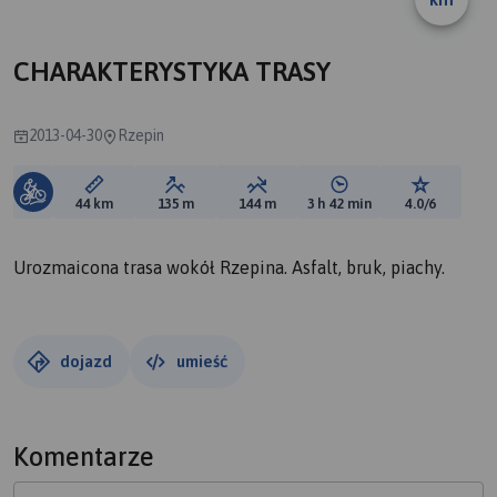
CHARAKTERYSTYKA TRASY
2013-04-30
Rzepin
Długość trasy:
Suma przewyższeń:
Suma spadków:
Średni czas potrzebny 
Ocena tras
44 km
135 m
144 m
3 h 42 min
4.0/6
Urozmaicona trasa wokół Rzepina. Asfalt, bruk, piachy.
dojazd
umieść
Komentarze