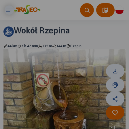
Wokół Rzepina
44 km
3 h 42 min
135 m
144 m
Rzepin