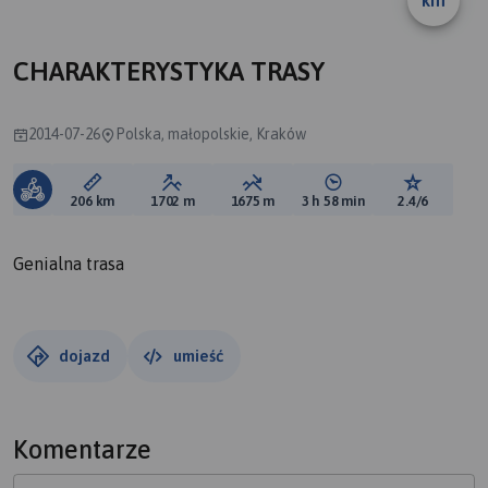
km
CHARAKTERYSTYKA TRASY
2014-07-26
Polska, małopolskie, Kraków
Długość trasy:
Suma przewyższeń:
Suma spadków:
Średni czas potrzebny 
Ocena tras
206 km
1702 m
1675 m
3 h 58 min
2.4/6
Genialna trasa
dojazd
umieść
Komentarze