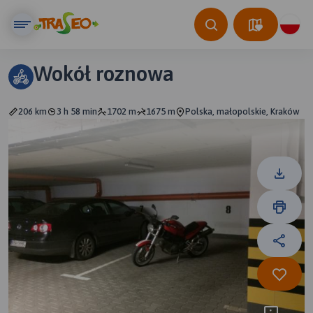
Wokół roznowa
206 km
3 h 58 min
1702 m
1675 m
Polska, małopolskie, Kraków