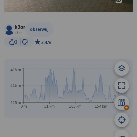
k3or
obserwuj
k3or
10 km
3
2.4/6
© Traseo Map
© OpenMapTiles
© OpenStreetMap contributors
A
418 m
316 m
B
215 m
0 m
51 km
103 km
154 km
206 km