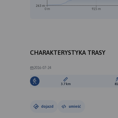
263 m
0 m
915 m
CHARAKTERYSTYKA TRASY
2016-07-24
Długość trasy:
3.7 km
8
dojazd
umieść