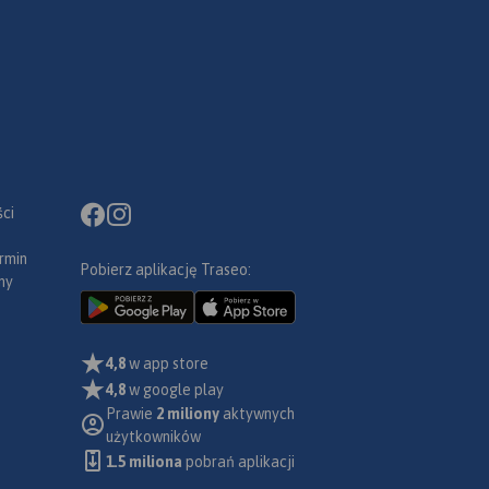
ci
rmin
Pobierz aplikację Traseo:
ny
4,8
w app store
4,8
w google play
Prawie
2 miliony
aktywnych
użytkowników
1.5 miliona
pobrań aplikacji