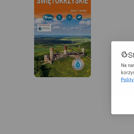
S
Na na
korzys
Polit