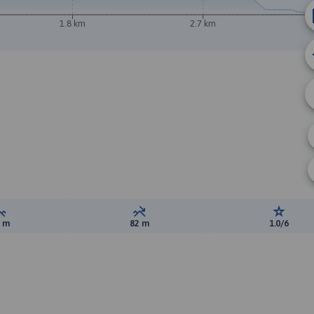
1.8 km
2.7 km
Suma przewyższeń:
Suma spadków:
Ocena t
1 m
82 m
1.0/6