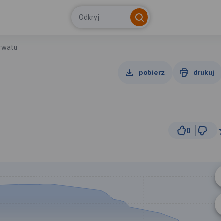
Odkryj
rwatu
pobierz
drukuj
0
300 m
© Traseo Map
© OpenMapTiles
© OpenStreetMap cont