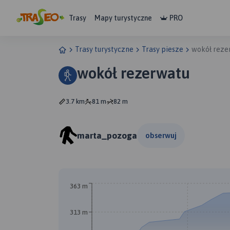
Trasy
Mapy turystyczne
PRO
Trasy turystyczne
Trasy piesze
wokół reze
wokół rezerwatu
3.7 km
81 m
82 m
marta_pozoga
obserwuj
A
B
363 m
313 m