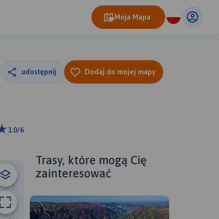
Moja Mapa
udostępnij
Dodaj do mojej mapy
1.0/6
ributors
Trasy, które mogą Cię
zainteresować