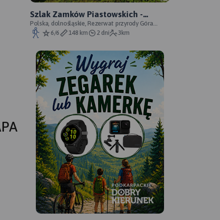
Szlak Zamków Piastowskich -
oficjalny przebieg
Polska, dolnośląskie, Rezerwat przyrody Góra
Choina, Zagórze Śląskie, powiat wałbrzyski
6/6
148 km
2 dni
3km
APA