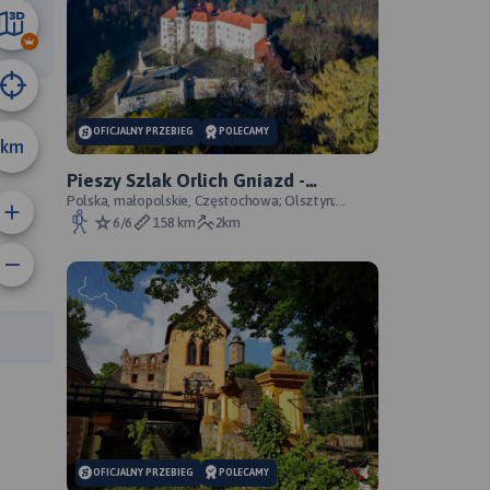
3.6 km
OFICJALNY PRZEBIEG
POLECAMY
km
Pieszy Szlak Orlich Gniazd -
oficjalny przebieg szlaku
Polska, małopolskie, Częstochowa; Olsztyn;
Mirów; Bobolice; Morsko; Ogrodzieniec; Pilica;
6/6
158 km
2km
Smoleń; By
rasy:
OFICJALNY PRZEBIEG
POLECAMY