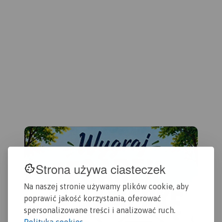
ora
pod
rów
kaj
inf
map
z j
tury
Strona używa ciasteczek
Na naszej stronie używamy plików cookie, aby
poprawić jakość korzystania, oferować
spersonalizowane treści i analizować ruch.