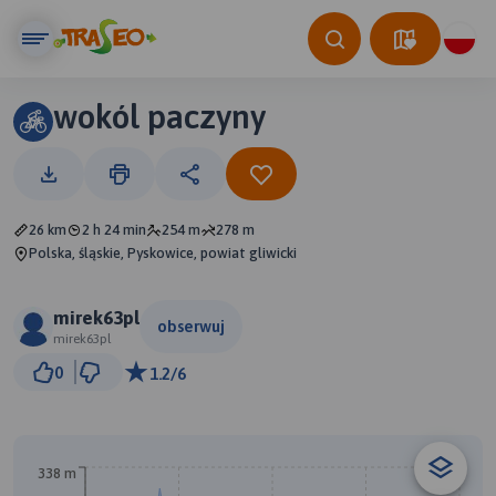
wokól paczyny
26 km
2 h 24 min
254 m
278 m
Polska, śląskie, Pyskowice, powiat gliwicki
mirek63pl
obserwuj
mirek63pl
2 km
0
1.2/6
© Traseo Map
© OpenMapTiles
© OpenStreetMap contributors
338 m