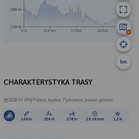
288 m
238 m
A
0 m
6.6 km
13 km
20 km
26 km
B
km
CHARAKTERYSTYKA TRASY
2018-07-09
Polska, śląskie, Pyskowice, powiat gliwicki
Długość trasy:
Suma przewyższeń:
Suma spadków:
Średni czas potrzebny 
Ocena tras
26 km
254 m
278 m
2 h 24 min
1.2/6