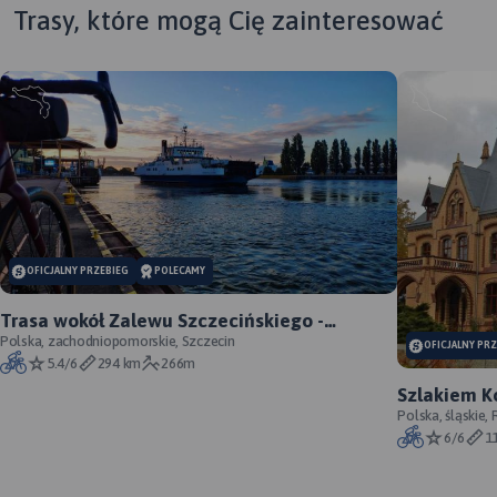
Trasy, które mogą Cię zainteresować
MAPA TURYSTYCZNA W
APLIKACJI TRASEO
MAP
MAPA TURYSTYCZNA W
APL
APLIKACJI TRASEO
OFICJALNY PRZEBIEG
POLECAMY
Obs
Trasa wokół Zalewu Szczecińskiego -
Gór
oficjalny przebieg szlaku
Polska, zachodniopomorskie, Szczecin
OFICJALNY PR
prz
5.4/6
294 km
266m
obsz
Szlakiem K
ogr
Większyce -
Polska, śląskie, 
mie
6/6
1
Wal
Tos
zaz