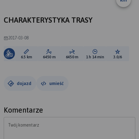
CHARAKTERYSTYKA TRASY
2017-03-08
Długość trasy:
Suma przewyższeń:
Suma spadków:
Średni czas potrzebny 
Ocena tras
6.5 km
6450 m
6450 m
1 h 14 min
3.0/6
dojazd
umieść
Komentarze
Twój komentarz