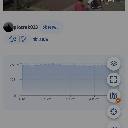
piotrek013
obserwuj
300 m
2
3.0/6
© Traseo Map
© OpenMapTiles
© OpenStreetMap contributors
259 m
129 m
B
0 m
A
0 m
1.6 km
3.2 km
4.8 km
6.4 km
km