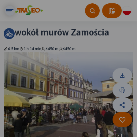
wokół murów Zamościa
6.5 km
1 h 14 min
6450 m
6450 m