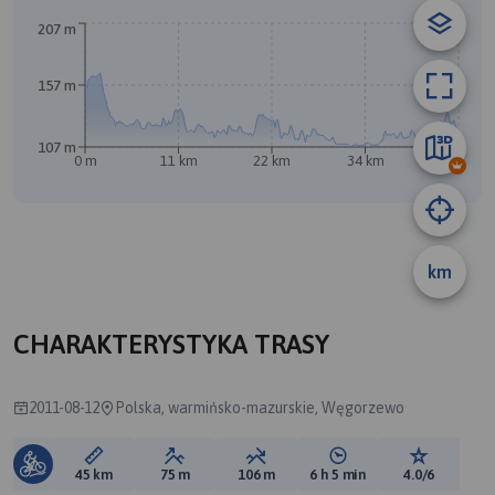
207 m
157 m
A
B
107 m
0 m
11 km
22 km
34 km
45 km
km
CHARAKTERYSTYKA TRASY
2011-08-12
Polska, warmińsko-mazurskie, Węgorzewo
Długość trasy:
Suma przewyższeń:
Suma spadków:
Średni czas potrzebny 
Ocena tras
45 km
75 m
106 m
6 h 5 min
4.0/6