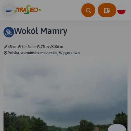
Wokół Mamry
45 km
6 h 5 min
75 m
106 m
Polska, warmińsko-mazurskie, Węgorzewo