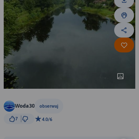
Woda30
obserwuj
3 km
7
4.0/6
© Traseo Map
© OpenMapTiles
© OpenStreetMap contributors