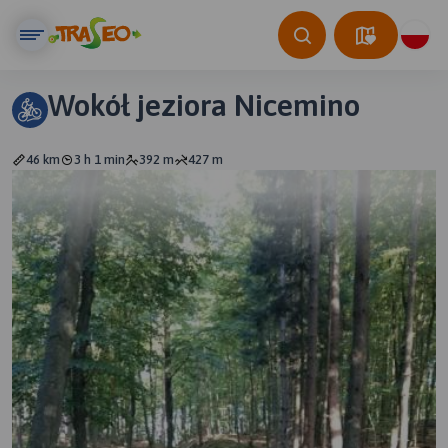
Wokół jeziora Nicemino
46 km
3 h 1 min
392 m
427 m