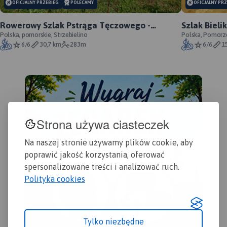
OFICJALNY PRZEBIEG
POLECAMY
OFICJALNY PR
Rowerowy Szlak Pstrąga Tęczowego -
Szlak Bieli
oficjalny przebieg
Polska, pomorskie, Strzebielino
oficjalny
Polska, Pomorz
6/6
30,7 km
283m
6/6
1
Strona używa ciasteczek
Na naszej stronie używamy plików cookie, aby
poprawić jakość korzystania, oferować
spersonalizowane treści i analizować ruch.
Polityka cookies
Tylko niezbędne