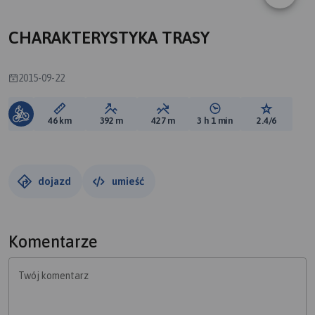
CHARAKTERYSTYKA TRASY
2015-09-22
Długość trasy:
Suma przewyższeń:
Suma spadków:
Średni czas potrzebny 
Ocena tras
46 km
392 m
427 m
3 h 1 min
2.4/6
dojazd
umieść
Komentarze
Twój komentarz