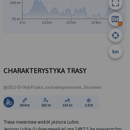
145 m
A
B
95 m
0 m
10 km
20 km
30 km
40 km
km
CHARAKTERYSTYKA TRASY
2012-05-06
Polska, zachodniopomorskie, Złocieniec
Długość trasy:
Suma przewyższeń:
Suma spadków:
Ocena trasy:
40 km
165 m
163 m
1.9/6
Trasa rowerowa wokół jeziora Lubie.
Jezioro Lubie (Lubieszewskie) ma 1487,5 ha powierzchni.