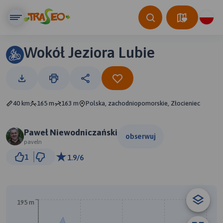
Wokół Jeziora Lubie
40 km
165 m
163 m
Polska, zachodniopomorskie, Złocieniec
Paweł Niewodniczański
obserwuj
paveln
3 km
1
1.9/6
© Traseo Map
© OpenMapTiles
© OpenStreetMap contributors
195 m