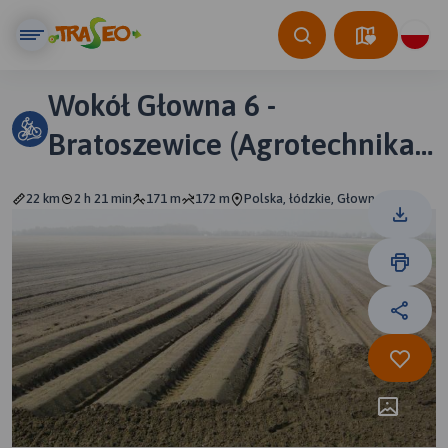
Wokół Głowna 6 -
Bratoszewice (Agrotechnika
2012)
22 km
2 h 21 min
171 m
172 m
Polska, łódzkie, Głowno