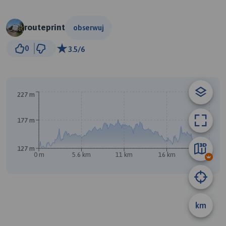
routeprint
obserwuj
1 km
0
3.5/6
© Traseo Map
© OpenMapTiles
© OpenStreetMap contributors
A
B
227 m
177 m
127 m
0 m
5.6 km
11 km
16 km
22 km
km