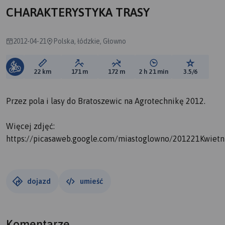
CHARAKTERYSTYKA TRASY
2012-04-21
Polska, łódzkie, Głowno
Długość trasy:
Suma przewyższeń:
Suma spadków:
Średni czas potrzebny 
Ocena tras
22 km
171 m
172 m
2 h 21 min
3.5/6
Przez pola i lasy do Bratoszewic na Agrotechnikę 2012.
Więcej zdjęć:
https://picasaweb.google.com/miastoglowno/201221Kwietn
dojazd
umieść
Komentarze