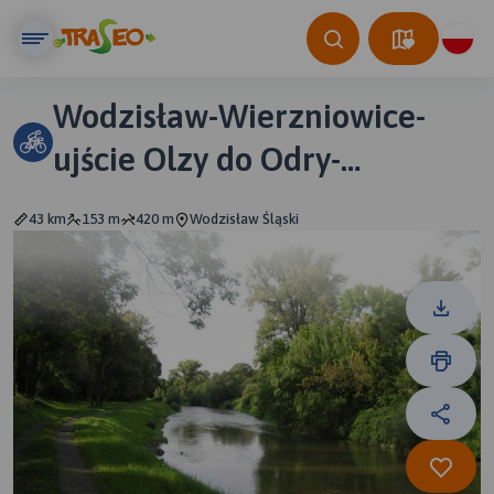
Wodzisław-Wierzniowice-
ujście Olzy do Odry-
Bohumin-Wodzisław
43 km
153 m
420 m
Wodzisław Śląski