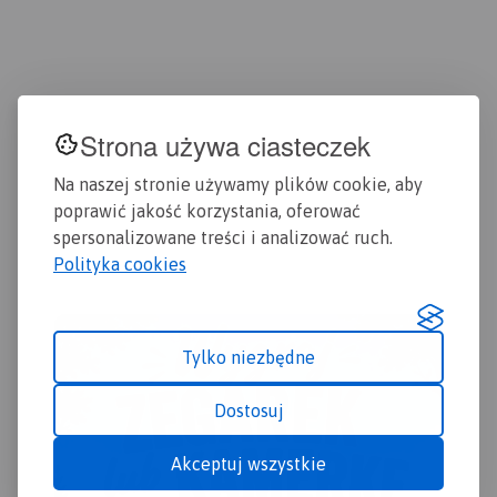
Szczególnie atrakcyjne
chr
miejsca zaznaczono żółtą
mie
Rok wydania: 2016/2017
ramką. Podano aktualne
naz
przebiegi szlaków pieszych,
Pod
rowerowych i
szl
dydaktycznych, łącznie z
row
Strona używa ciasteczek
kilometrażem.
Na naszej stronie używamy plików cookie, aby
poprawić jakość korzystania, oferować
spersonalizowane treści i analizować ruch.
Polityka cookies
Tylko niezbędne
Dostosuj
Akceptuj wszystkie