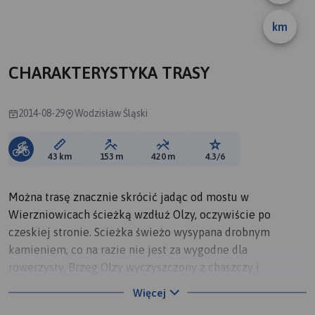
km
CHARAKTERYSTYKA TRASY
2014-08-29
Wodzisław Śląski
Długość trasy:
Suma przewyższeń:
Suma spadków:
Ocena trasy:
43 km
153 m
420 m
4.3/6
Można trasę znacznie skrócić jadąc od mostu w
Wierzniowicach ścieżką wzdłuż Olzy, oczywiście po
czeskiej stronie. Scieżka świeżo wysypana drobnym
kamieniem, co na razie nie jest za wygodne dla
rowerzysty. Brzeg Olzy wyczyszczony z chaszczy i
...koszony!!!
Więcej