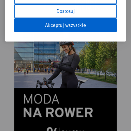
łagodne w stosunku do
dobrze widocznych z Zawoi,
Dostosuj
stromych i urwistych stoków
północnych, zwanych
Akceptuj wszystkie
„wielką zerwą Babiej Góry”. U
północnych podnóży Babiej
Góry rozciąga się największa
pod względem powierzchni
wieś w Polsce – Zawoja. Jest
to atrakcyjna miejscowość
wypoczynkowa oraz idealna
baza wypadowa w Pasmo
Babiogórskie. Na mapie
zastosowano cieniowanie w
celu uzyskania wrażenia
plastyczności rzeźby
terenu. Mapę offline można
zakupić w aplikacji Traseo na
urządzenia mobilne.
Rok
wydania 2022