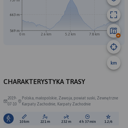
757 m
663 m
569 m
0 m
2.6 km
5.2 km
7.8 km
10 km
km
A
B
CHARAKTERYSTYKA TRASY
2019-
Polska, małopolskie, Zawoja, powiat suski, Zewnętrzne
07-10
Karpaty Zachodnie, Karpaty Zachodnie
Długość trasy:
Suma przewyższeń:
Suma spadków:
Średni czas potrzebny 
Ocena tras
10 km
221 m
232 m
4 h 37 min
1.2/6