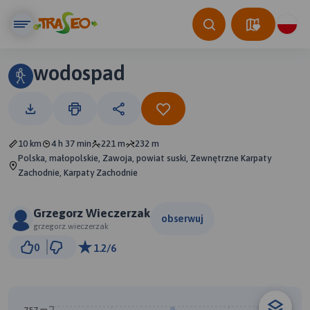
wodospad
10 km
4 h 37 min
221 m
232 m
Polska, małopolskie, Zawoja, powiat suski, Zewnętrzne Karpaty
Zachodnie, Karpaty Zachodnie
Grzegorz Wieczerzak
obserwuj
grzegorz.wieczerzak
500 m
0
1.2/6
© Traseo Map
© OpenMapTiles
© OpenStreetMap contributors