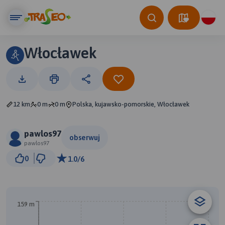
Włocławek
12 km
0 m
0 m
Polska, kujawsko-pomorskie, Włocławek
pawlos97
obserwuj
pawlos97
1 km
0
1.0/6
© Traseo Map
© OpenMapTiles
© OpenStreetMap contributors
A
B
159 m