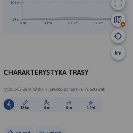
109 m
59 m
0 m
3 km
6.1 km
9.2 km
12 km
km
CHARAKTERYSTYKA TRASY
2011-03-26
Polska, kujawsko-pomorskie, Włocławek
Długość trasy:
Suma przewyższeń:
Suma spadków:
Ocena trasy:
12 km
0 m
0 m
1.0/6
dojazd
umieść