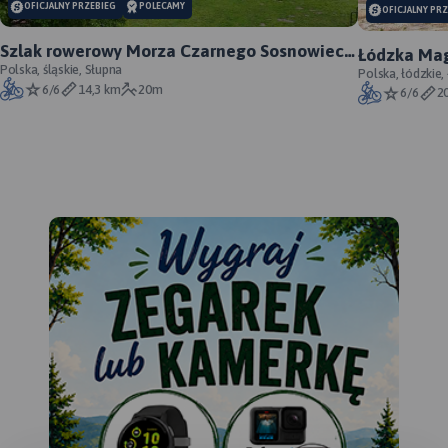
OFICJALNY PRZEBIEG
POLECAMY
OFICJALNY PR
Szlak rowerowy Morza Czarnego Sosnowiec -
Łódzka Mag
oficjalny przebieg
Polska, śląskie, Słupna
Polska, łódzkie,
6/6
14,3 km
20m
6/6
2