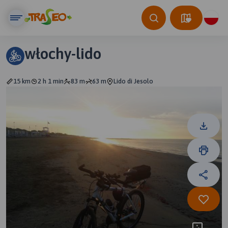
włochy-lido
15 km
2 h 1 min
83 m
63 m
Lido di Jesolo