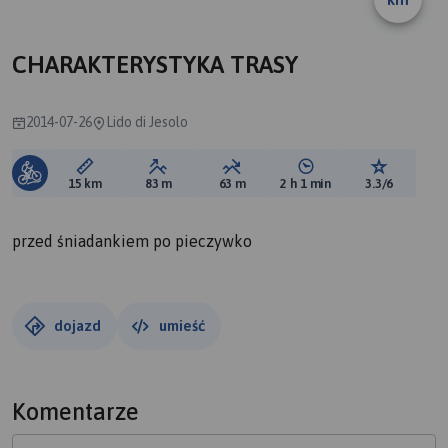
CHARAKTERYSTYKA TRASY
2014-07-26
Lido di Jesolo
Długość trasy:
Suma przewyższeń:
Suma spadków:
Średni czas potrzebny 
Ocena tras
15 km
83 m
63 m
2 h 1 min
3.3/6
przed śniadankiem po pieczywko
dojazd
umieść
Komentarze