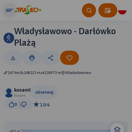
Władysławowo - Darłówko
Plażą
147 km
148123 m
118973 m
Władysławowo
kosaml
obserwuj
kosaml
30 km
0
1.0/6
© Traseo Map
© OpenMapTiles
© OpenStreetMap contributors
-493 m