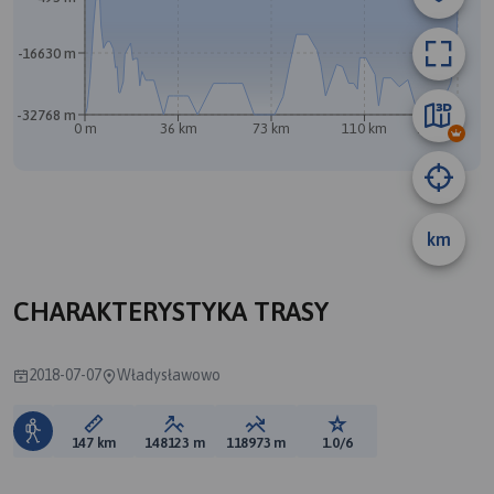
-16630 m
A
-32768 m
0 m
36 km
73 km
110 km
147 km
B
km
CHARAKTERYSTYKA TRASY
2018-07-07
Władysławowo
Długość trasy:
Suma przewyższeń:
Suma spadków:
Ocena trasy:
147 km
148123 m
118973 m
1.0/6