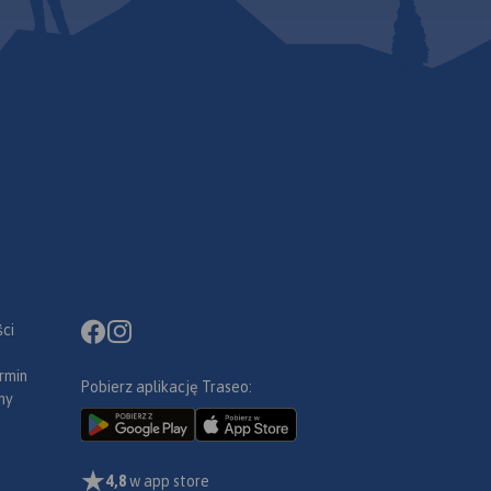
ci
rmin
Pobierz aplikację Traseo:
ny
4,8
w app store