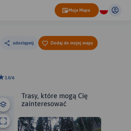
Moja Mapa
udostępnij
Dodaj do mojej mapy
1.0/6
 m
ributors
Trasy, które mogą Cię
zainteresować