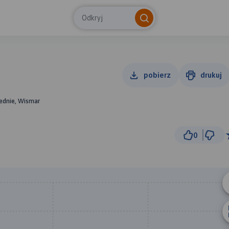
Odkryj
pobierz
drukuj
ednie, Wismar
0
300
© Traseo Map
© OpenMapTiles
© OpenStreetMap cont