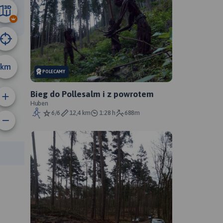
5 km
km
POLECAMY
Bieg do Pollesalm i z powrotem
Huben
6/6
12,4 km
1:28 h
688m
rasy: