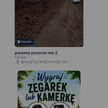
POLECAMY
poranny puszcza run :)
Szczecin
6/6
12,3 km
1:25 h
719m