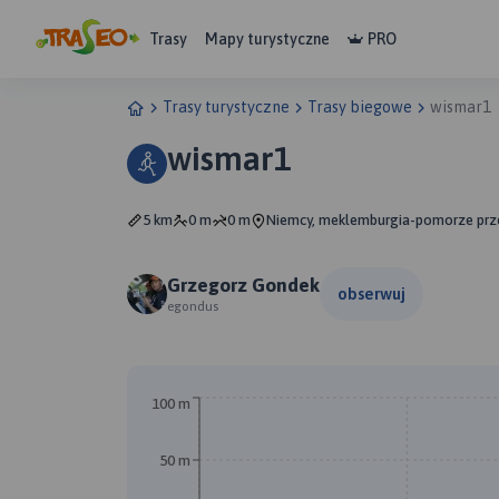
Trasy
Mapy turystyczne
PRO
Trasy turystyczne
Trasy biegowe
wismar1
wismar1
5 km
0 m
0 m
Niemcy, meklemburgia-pomorze prz
Grzegorz Gondek
obserwuj
egondus
100 m
50 m