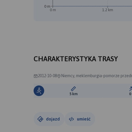
0 m
0 m
1.2 km
CHARAKTERYSTYKA TRASY
2012-10-08
Niemcy, meklemburgia-pomorze przedn
Długość trasy:
5 km
0
dojazd
umieść