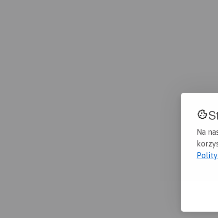
S
Na na
korzys
Polit