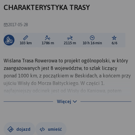
CHARAKTERYSTYKA TRASY
2017-05-28
Długość trasy:
Suma przewyższeń:
Suma spadków:
Średni czas potrzebny 
Ocena tras
103 km
1786 m
2115 m
10 h 16 min
6/6
Wiślana Trasa Rowerowa to projekt ogólnopolski, w który
zaangażowanych jest 8 województw, to szlak liczący
ponad 1000 km, z początkiem w Beskidach, a końcem przy
ujściu Wisły do Morza Bałtyckiego. W części 1.
najfajniejszy odcinek jest od Wisły do Kaniowa, potem
szlak jest słabiej przygotowany i gorsza nawierzchnia,
Więcej
pierwszy etap zakończyliśmy w Oświęcimiu Brzezince
przy obozie koncentracyjnym. Oznakowanie jest
miejscami niekompletne, szczególnie na odcinku poniżej
Drogomyśla. Mapa trasy jest niezbędna, gdyż istniejące w
dojazd
umieść