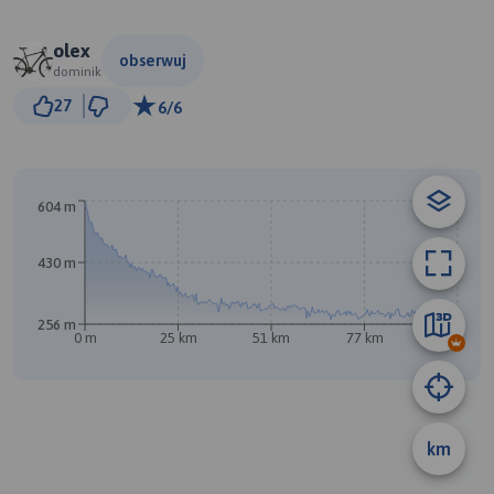
olex
obserwuj
dominik
10 km
27
6/6
© Traseo Map
© OpenMapTiles
© OpenStreetMap contributors
B
604 m
430 m
256 m
0 m
25 km
51 km
77 km
103 km
km
A