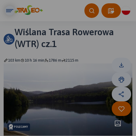
Wiślana Trasa Rowerowa
(WTR) cz.1
103 km
10 h 16 min
1786 m
2115 m
POLECAMY