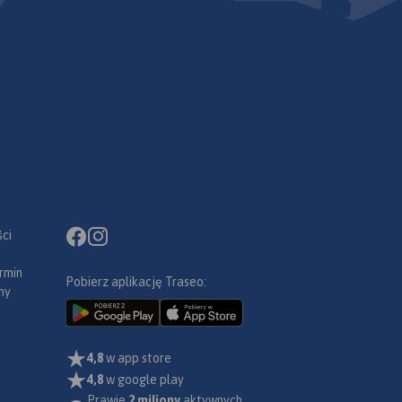
ci
rmin
Pobierz aplikację Traseo:
ny
4,8
w app store
4,8
w google play
Prawie
2 miliony
aktywnych