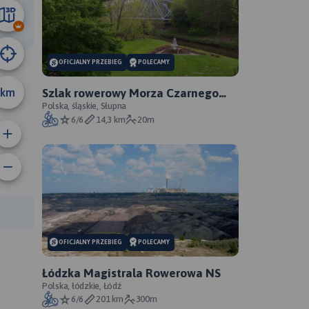
13 km
OFICJALNY PRZEBIEG
POLECAMY
km
Szlak rowerowy Morza Czarnego
Sosnowiec - oficjalny przebieg
Polska, śląskie, Słupna
6/6
14,3 km
20m
anie trasy:
a trasy:
OFICJALNY PRZEBIEG
POLECAMY
Łódzka Magistrala Rowerowa NS
Polska, łódzkie, Łódź
6/6
201 km
300m