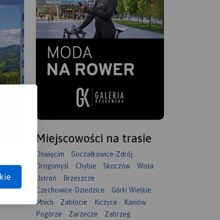
Miejscowości na trasie
Oświęcim
Goczałkowice-Zdrój
Drogomyśl
Chybie
Skoczów
Wisła
kie
Ustroń
Brzeszcze
Czechowice-Dziedzice
Górki Wielkie
Mnich
Zabłocie
Kiczyce
Kaniów
Pogórze
Zarzecze
Zabrzeg