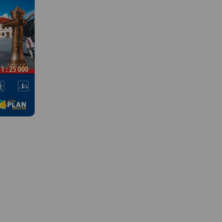
MAPA TURYSTYCZNA W
APLIKACJI TRASEO
Mapa przedstawia okolice
ciekawej miejscowości
turystycznej, położonej w
Beskidzie Śląskim. Zasięg mapy
wyznaczają: Ustroń na
północy, Wielka Czantoria na
zachodzie, Istebna na południu
i Barania Góra na
MAPA TURYSTYCZNA W
APLIKACJI TRASEO
wschodzie. Okolice Wisły słyną
z licznych szlaków pieszych i
 W
rowerowych oraz atrakcyjnych
Mapa turystyczna „Wisł
tras narciarstwa biegowego.