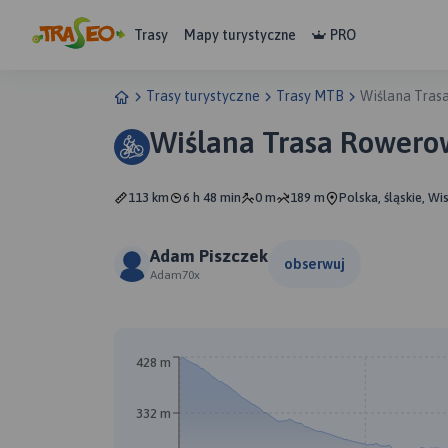
Trasy
Mapy turystyczne
PRO
Trasy turystyczne
Trasy MTB
Wiślana Tra
Wiślana Trasa Rowero
113 km
6 h 48 min
0 m
189 m
Polska, śląskie, Wi
Adam Piszczek
obserwuj
Adam70x
428 m
332 m