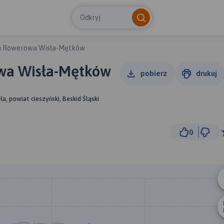
Odkryj
sa Rowerowa Wisła-Mętków
wa Wisła-Mętków
pobierz
drukuj
sła, powiat cieszyński, Beskid Śląski
0
10
© Traseo Map
© OpenMapTiles
© OpenStreetMap cont
B