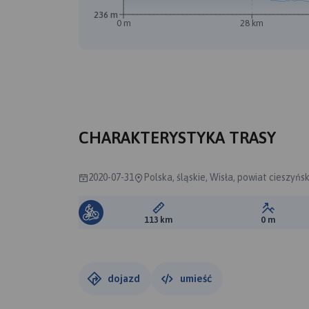
236 m
0 m
28 km
CHARAKTERYSTYKA TRASY
2020-07-31
Polska, śląskie, Wisła, powiat cieszyńsk
Długość trasy:
Suma prz
113 km
0 m
dojazd
umieść