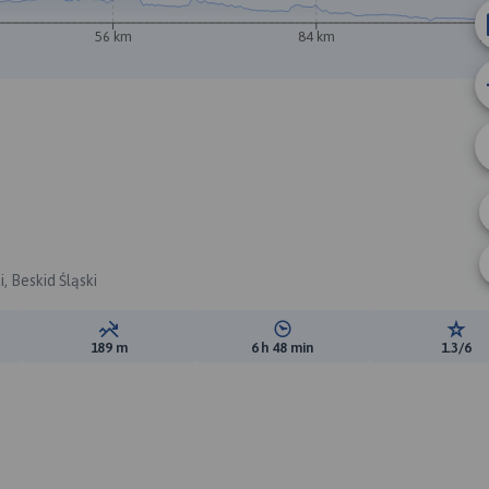
56 km
84 km
1
A
i, Beskid Śląski
ewyższeń:
Suma spadków:
Średni czas potrzebny na pokon
Ocen
189 m
6 h 48 min
1.3/6