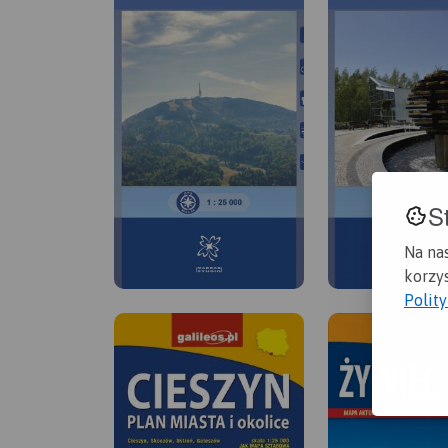
S
Na na
korzys
Polit