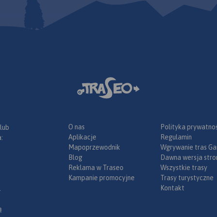
podczas
brodzkim na
na
owice na
O nas
Polityka prywatnoś
 lub
Aplikacje
Regulamin
:
Mapoprzewodnik
Wgrywanie tras Ga
Blog
Dawna wersja stro
Reklama w Traseo
Wszystkie trasy
Kampanie promocyjne
Trasy turystyczne
Kontakt
.
ą