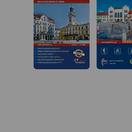
MAPA TURYSTYCZNA W
APLIKACJI TRASEO
Mapa turystyczna „Szczyrk”
obejmuje swoim obszarem
gminę Szczyrk, a także
częściowo sąsiadujące
MAPA TURYSTYCZNA
APLIKACJI TRASEO
miejscowości m.in. wschodnią