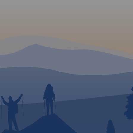
muje
Wisła,
adujące
udniową
nnej.
rzejść,
ze,
onne i
 są tu
czne,
niska i
 a
acje
czas
pa
i
ami
ię we
u!