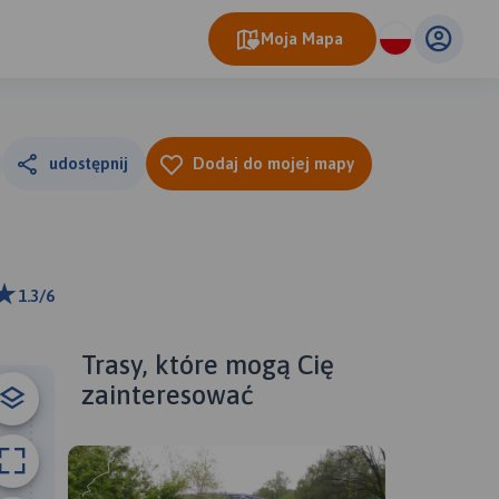
Moja Mapa
udostępnij
Dodaj do mojej mapy
1.3/6
 km
ributors
Trasy, które mogą Cię
zainteresować