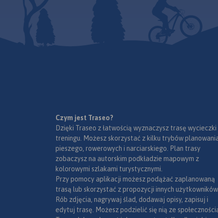
niezbędne turyście 
na jeziorze Międyz
wędrówek górskich.
północy, Rychwałd 
wschodzie i Rybarz
zachodzie.
Czym jest Traseo?
Dzięki Traseo z łatwością wyznaczysz trasę wycieczki
treningu. Możesz skorzystać z kilku trybów planowania
pieszego, rowerowych i narciarskiego. Plan trasy
zobaczysz na autorskim podkładzie mapowym z
kolorowymi szlakami turystycznymi.
Przy pomocy aplikacji możesz podążać zaplanowaną
trasą lub skorzystać z propozycji innych użytkowników
Rób zdjęcia, nagrywaj ślad, dodawaj opisy, zapisuj i
edytuj trasę. Możesz podzielić się nią ze społeczności