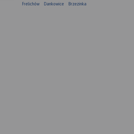
Frelichów
Dankowice
Brzezinka
a.