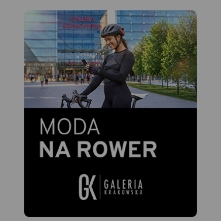
Traseo na urządzenia
wędrówek górskich. Mapa
mobilne.
Rok wydania 2022
zawiera również wyciągi
narciarskie wraz z trasami
zjazdowymi. Sprawdzi się we
wszystkich 4 porach roku!