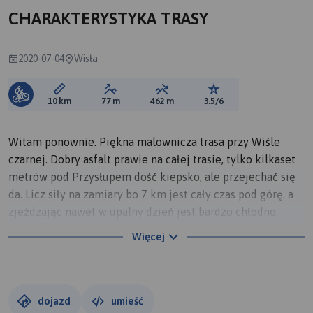
CHARAKTERYSTYKA TRASY
2020-07-04
Wisła
Długość trasy:
Suma przewyższeń:
Suma spadków:
Ocena trasy:
10 km
77 m
462 m
3.5/6
Witam ponownie. Piękna malownicza trasa przy Wiśle
czarnej. Dobry asfalt prawie na całej trasie, tylko kilkaset
metrów pod Przysłupem dość kiepsko, ale przejechać się
da. Licz siły na zamiary bo 7 km jest cały czas pod górę. a
zjeżdzając nawet w upalny dzień jest bardzo chłodno.
Pierwsze zdjęcia są z przed tygodnia, bo zawróciła nas
Więcej
potężna burza. Ale dziś daliśmy radę. Trochę tłoczno na
parkingu i na Przysłupie. Akurat dziś był start Wisła 1200.
Wisła-Gdańsk na rowerach. Polecam tą trasę z czystym
sumieniem. A kwaśnica w knajpce ul. Czarna Wisełka 1
dojazd
umieść