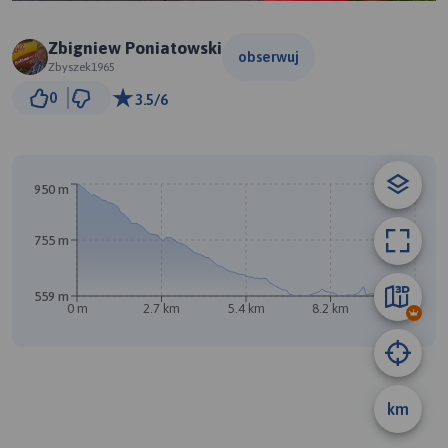
Zbigniew Poniatowski
obserwuj
Zbyszek1965
1 km
0
3.5/6
© Traseo Map
© OpenMapTiles
© OpenStreetMap contributors
950 m
755 m
B
559 m
0 m
2.7 km
5.4 km
8.2 km
10 km
A
km