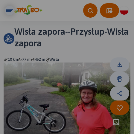
Wisła zapora--Przysłup-Wisła
zapora
10 km
77 m
462 m
Wisła