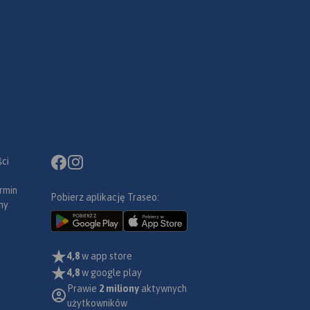
ci
rmin
Pobierz aplikację Traseo:
ny
4,8
w app store
4,8
w google play
Prawie
2 miliony
aktywnych
użytkowników