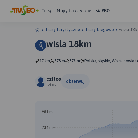
Trasy
Mapy turystyczne
PRO
Trasy turystyczne
Trasy biegowe
wisła 18
wisła 18km
17 km
575 m
578 m
Polska, śląskie, Wisła, powiat 
czitos
obserwuj
czitos
981 m
714 m