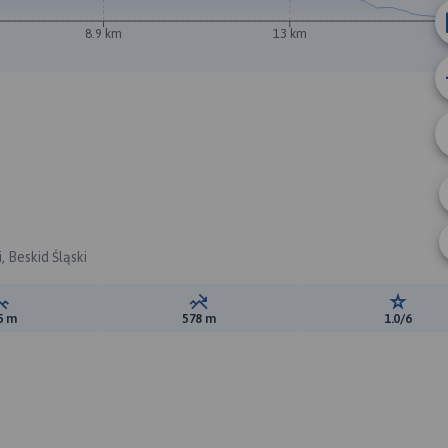
8.9 km
13 km
, Beskid Śląski
Suma przewyższeń:
Suma spadków:
Ocena t
5 m
578 m
1.0/6