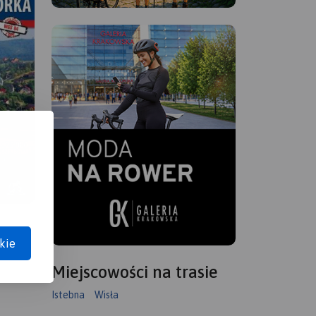
kie
Miejscowości na trasie
Istebna
Wisła