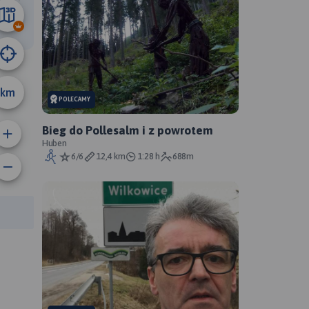
17 km
km
POLECAMY
Bieg do Pollesalm i z powrotem
Huben
6/6
12,4 km
1:28 h
688m
rasy: