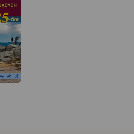
MAPA TURYSTYCZNA W
APLIKACJI TRASEO
MAPA TURYSTYCZNA W
APLIKACJI TRASEO
Beskid Śląski, którego f
obejmuje niniejsza mapa
Mapa z zaznaczonymi m.in.
najdalej, na terenie Pols
zabytkami, noclegami, bazą
zachód wysuniętą grup
gastronomiczną, basenami,
górską Beskidów Zachod
wyciągami narciarskimi.
 W
Obszar to niezwykle atr
Podano aktualne przebiegi
bo znajdziemy tutaj za
szlaków pieszych i rowerowych,
ciekawe miejscowości p
łącznie z kilometrażem, przy
drewnianej architektury,
Wisła.
szlakach pieszych podano
również znane powszec