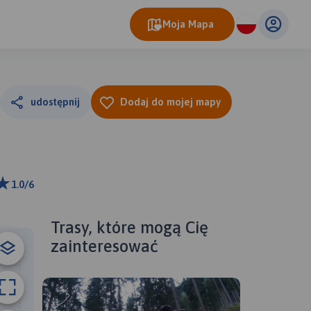
Moja Mapa
udostępnij
Dodaj do mojej mapy
1.0/6
ributors
Trasy, które mogą Cię
zainteresować