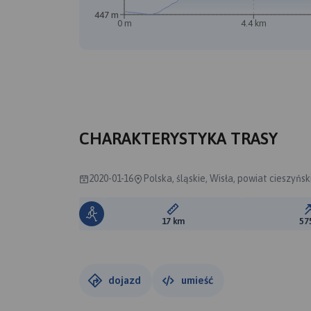
447 m
0 m
4.4 km
CHARAKTERYSTYKA TRASY
2020-01-16
Polska, śląskie, Wisła, powiat cieszyński
Długość trasy:
17 km
57
dojazd
umieść