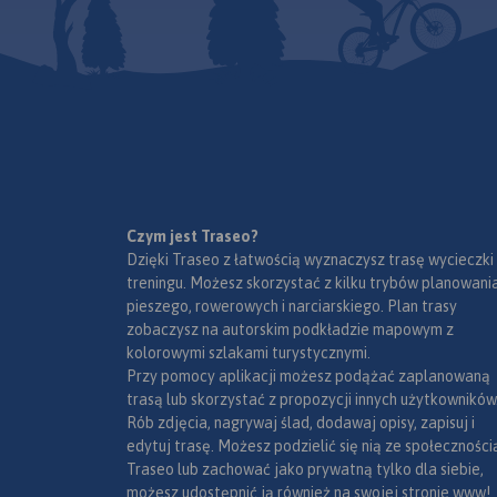
Rok wydania: 2017
szlaki opisano długościami i
na tym obszarze Ust
czasami przejść. Mapa jest
Szczyrk należą do 
cieniowana, więc wizualizacja
ośrodków tury
ukształtowania terenu jest
wypoczynkowych 
bardziej przystępna.
górach. Zimą narci
do dyspozycji ki
wyciągów narciarsk
przygotowan
zjazdowe. Bardzo
jest też turysty
Czym jest Traseo?
rowerowa. Beskid Śl
Dzięki Traseo z łatwością wyznaczysz trasę wycieczki
o dużych wyso
treningu. Możesz skorzystać z kilku trybów planowania
względnych, jed
pieszego, rowerowych i narciarskiego. Plan trasy
poznane i zagosp
zobaczysz na autorskim podkładzie mapowym z
Posiadają rozbud
kolorowymi szlakami turystycznymi.
dróg i szlaków tur
Przy pomocy aplikacji możesz podążać zaplanowaną
bardzo dobrą bazę
trasą lub skorzystać z propozycji innych użytkowników
w tym wiele s
Rób zdjęcia, nagrywaj ślad, dodawaj opisy, zapisuj i
górskich. Mapa p
edytuj trasę. Możesz podzielić się nią ze społeczności
m.in. rzeźbę terenu,
Traseo lub zachować jako prywatną tylko dla siebie,
tym nazw ulic), 
możesz udostępnić ją również na swojej stronie www!