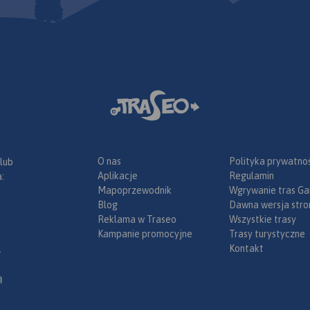
roń, Wisła i
największych
styczno-
w polskich
arze mają tu
lkadziesiąt
ich i dobrze
e trasy
 popularna
ka piesza i
ąski to góry
O nas
Polityka prywatnoś
 lub
kościach
Aplikacje
Regulamin
:
nak dobrze
Mapoprzewodnik
Wgrywanie tras Ga
odarowane.
Blog
Dawna wersja stro
owaną sieć
Reklama w Traseo
Wszystkie trasy
ystycznych,
Kampanie promocyjne
Trasy turystyczne
 noclegową,
Kontakt
.
chronisk
rzedstawia
ą
 sieć dróg (w
zabudowę, a