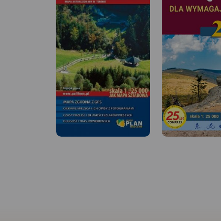
MAPA TURYSTYCZNA W
APLIKACJI TRASEO
Mapa przedstawia okolice
ciekawej miejscowości
turystycznej, położonej w
Beskidzie Śląskim. Zasięg mapy
wyznaczają: Ustroń na
północy, Wielka Czantoria na
zachodzie, Istebna na południu
i Barania Góra na
MAPA TURYSTYCZNA
APLIKACJI TRASEO
wschodzie. Okolice Wisły słyną
z licznych szlaków pieszych i
rowerowych oraz atrakcyjnych
Mapa turystyczna „
tras narciarstwa biegowego.