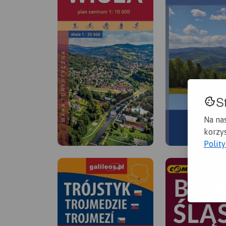
S
Na na
korzys
Polit