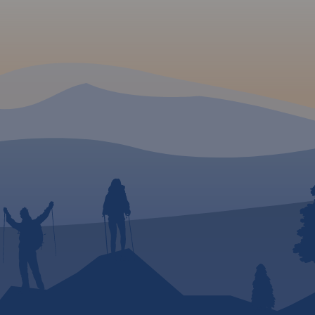
e i
akcje
e jest
rwny
e od
 stały
jami,
id