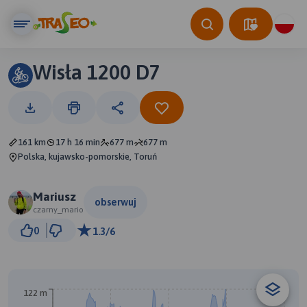
Wisła 1200 D7
161 km
17 h 16 min
677 m
677 m
Polska, kujawsko-pomorskie, Toruń
Mariusz
obserwuj
czarny_mario
30 km
0
1.3/6
© Traseo Map
© OpenMapTiles
© OpenStreetMap contributors
B
122 m