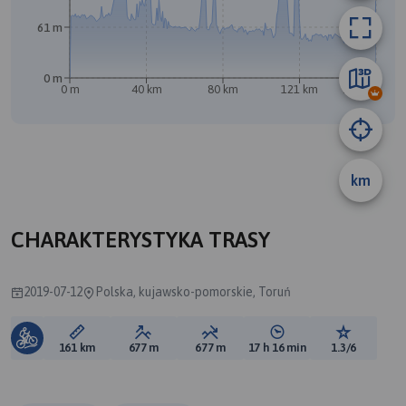
61 m
0 m
0 m
40 km
80 km
121 km
161 km
km
A
CHARAKTERYSTYKA TRASY
2019-07-12
Polska, kujawsko-pomorskie, Toruń
Długość trasy:
Suma przewyższeń:
Suma spadków:
Średni czas potrzebny 
Ocena tras
161 km
677 m
677 m
17 h 16 min
1.3/6