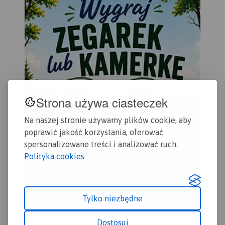
na trasie spływu, pola
na trasie spływu, pola
biwakowe. Mapa jest
biwakowe. Mapa jest
zorientowana zgodnie z
zorientowana zgodnie z
kierunkiem płynięcia.
kierunkiem płynięcia.
Strona używa ciasteczek
Na naszej stronie używamy plików cookie, aby
poprawić jakość korzystania, oferować
spersonalizowane treści i analizować ruch.
Polityka cookies
Tylko niezbędne
Dostosuj