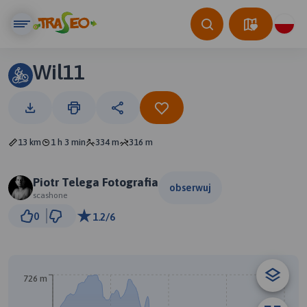
Wil11
13 km
1 h 3 min
334 m
316 m
Piotr Telega Fotografia
obserwuj
scashone
500 m
0
1.2/6
© Traseo Map
© OpenMapTiles
© OpenStreetMap contributors
726 m