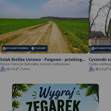
OFICJALNY PRZEBIEG
POLECAMY
OFICJALNY PR
Szlak Bielika Ustowo - Pargowo - przebieg
Cysterski s
oficjalny
Polska, Pomorze Zachodnie, Szczecin, Kołbaskowo
Polska, wielkop
6/6
15,4 km
6/6
1