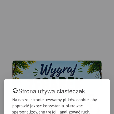
oko
ulic są tu ważniejsze
Gdańska. Na mapie ujęto
201
informacje dotyczące
wszystkie informacje
Gdańska oraz opis
przydatne turyście. Podano
ciekawych miejsc.
aktualne przebiegi szlaków
pieszych, rowerowych,
konnych, nordic walking i
konnych, łącznie z
kilometrażem.
Strona używa ciasteczek
Na naszej stronie używamy plików cookie, aby
poprawić jakość korzystania, oferować
spersonalizowane treści i analizować ruch.