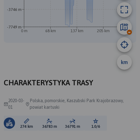
-3746 m
-7749 m
0 m
68 km
137 km
205 km
274 km
km
A
B
CHARAKTERYSTYKA TRASY
2020-03-
Polska, pomorskie, Kaszubski Park Krajobrazowy,
01
powiat kartuski
Długość trasy:
Suma przewyższeń:
Suma spadków:
Ocena trasy:
274 km
36783 m
36791 m
1.0/6