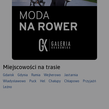
Miejscowości na trasie
Gdańsk
Gdynia
Rumia
Wejherowo
Jastarnia
Władysławowo
Puck
Hel
Chałupy
Chłapowo
Przyjaźń
Leźno