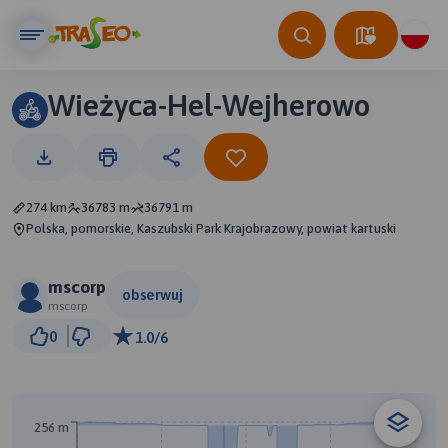
Wieżyca-Hel-Wejherowo
274 km
36783 m
36791 m
Polska, pomorskie, Kaszubski Park Krajobrazowy, powiat kartuski
mscorp
obserwuj
mscorp
20 km
0
1.0/6
© Traseo Map
© OpenMapTiles
© OpenStreetMap contributors
256 m