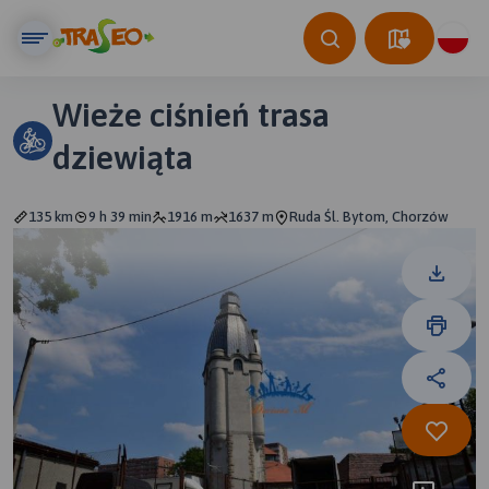
Wieże ciśnień trasa
dziewiąta
135 km
9 h 39 min
1916 m
1637 m
Ruda Śl. Bytom, Chorzów