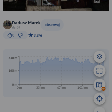
Dariusz Marek
obserwuj
dari37
10 km
0
3.8/6
© Traseo Map
© OpenMapTiles
© OpenStreetMap contributors
330 m
165 m
0 m
0 m
33 km
67 km
101 km
135 km