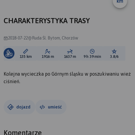
km
A
B
CHARAKTERYSTYKA TRASY
2018-07-22
Ruda Śl. Bytom, Chorzów
Długość trasy:
Suma przewyższeń:
Suma spadków:
Średni czas potrzebny 
Ocena tras
135 km
1916 m
1637 m
9 h 39 min
3.8/6
Kolejna wycieczka po Górnym śląsku w poszukiwaniu wież
ciśnień.
dojazd
umieść
Komentarze